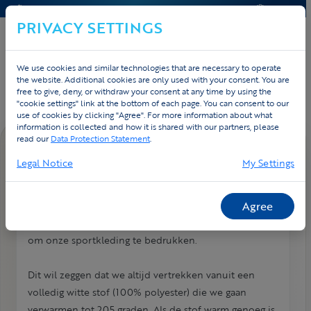
CONTACT & HELP
OFFERTE
PRIVACY SETTINGS
We use cookies and similar technologies that are necessary to operate
Home
Contact
FAQ
the website. Additional cookies are only used with your consent. You are
free to give, deny, or withdraw your consent at any time by using the
"cookie settings" link at the bottom of each page. You can consent to our
use of cookies by clicking "Agree". For more information about what
information is collected and how it is shared with our partners, please
read our
Data Protection Statement
.
FAQ DETAIL
Legal Notice
My Settings
Welke druktechniek gebruiken
we?
Agree
We maken enkel gebruik van de sublimatietechniek
om onze sportkleding te bedrukken.
Dit wil zeggen dat we altijd vertrekken vanuit een
volledig witte stof (100% polyester) die we gaan
verwarmen tot 205 graden. Als de stof warm genoeg is,