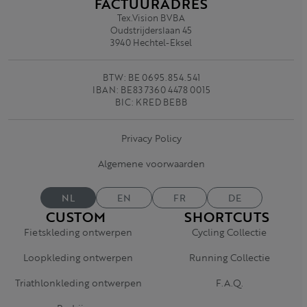
FACTUURADRES
Tex.Vision BVBA
Oudstrijderslaan 45
3940 Hechtel-Eksel
BTW: BE 0695.854.541
IBAN: BE83 7360 4478 0015
BIC: KRED BEBB
Privacy Policy
Algemene voorwaarden
NL
EN
FR
DE
CUSTOM
SHORTCUTS
Fietskleding ontwerpen
Cycling Collectie
Loopkleding ontwerpen
Running Collectie
Triathlonkleding ontwerpen
F.A.Q.