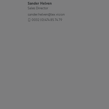
Sander Helven
Sales Director
sander.helven@tex.vision
0032 (0)474 85 74 79