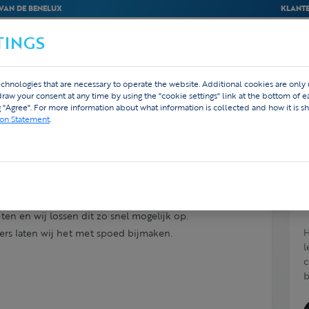
VAN DE BENELUX
KLANTE
TINGS
BEDRIJVEN
WEBSHOP
ONTWERP
chnologies that are necessary to operate the website. Additional cookies are only
hdraw your consent at any time by using the "cookie settings" link at the bottom of 
g "Agree". For more information about what information is collected and how it is sh
ion Statement
.
et. Wat nu?
en en wij lossen dit zo snel mogelijk op.
H
nders laten wij het met spoed bijmaken.
l
c
b