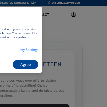
NSERVICE,
CONTACT & HELP
OFFERTE
AANVRAGEN
OVER ONS
CONTACT
 used with your consent. You
each page. You can consent to
ared with our partners,
My Settings
HULP NODIG?
TOCH LIEVER METEEN
Agree
CONTACT?
eb je een vraag over offerte, design,
evering of je bestelling? Op de
ontactpagina kan je snel de juiste persoon
ereiken.