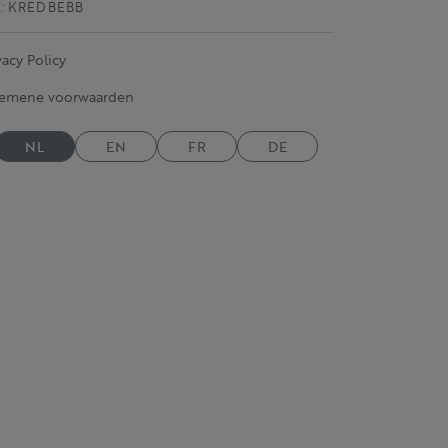
C: KRED BEBB
vacy Policy
gemene voorwaarden
NL
EN
FR
DE