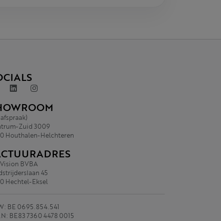
OCIALS
HOWROOM
 afspraak)
trum-Zuid 3009
0 Houthalen-Helchteren
ACTUURADRES
.Vision BVBA
strijderslaan 45
0 Hechtel-Eksel
: BE 0695.854.541
N: BE83 7360 4478 0015