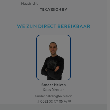
Maastricht
TEX.VISION BV
WE ZIJN DIRECT BEREIKBAAR
Sander Helven
Sales Director
sander.helven@tex.vision
0032 (0)474 85 74 79