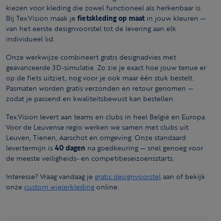
kiezen voor kleding die zowel functioneel als herkenbaar is.
Bij Tex.Vision maak je
fietskleding op maat
in jouw kleuren —
van het eerste designvoorstel tot de levering aan elk
individueel lid.
Onze werkwijze combineert gratis designadvies met
geavanceerde 3D-simulatie. Zo zie je exact hoe jouw tenue er
op de fiets uitziet, nog voor je ook maar één stuk bestelt.
Pasmaten worden gratis verzonden en retour genomen —
zodat je passend en kwaliteitsbewust kan bestellen.
Tex.Vision levert aan teams en clubs in heel België en Europa.
Voor de Leuvense regio werken we samen met clubs uit
Leuven, Tienen, Aarschot en omgeving. Onze standaard
levertermijn is
40 dagen
na goedkeuring — snel genoeg voor
de meeste veiligheids- en competitieseizoensstarts.
Interesse? Vraag vandaag je
gratis designvoorstel
aan of bekijk
onze
custom wielerkleding
online.