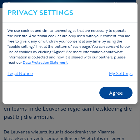
CONTACT & HELP
OFFERTE
PRIVACY SETTINGS
We use cookies and similar technologies that are necessary to operate
the website. Additional cookies are only used with your consent. You are
free to give, deny, or withdraw your consent at any time by using the
"cookie settings" link at the bottom of each page. You can consent to our
Home
Fietskleding op maat
Leuven
use of cookies by clicking "Agree". For more information about what
information is collected and how it is shared with our partners, please
Fietskleding op maat in Leuven
read our
Data Protection Statement
.
Legal Notice
My Settings
Leuven en de Hageland zijn klassiek wielerparcours
— denk aan de Wijnpers, de Smeysberg en de
regio rond de Brabantse Pijl. Een wieleridentiteit
Agree
begint bij de juiste kleding. Tex.Vision helpt clubs
en teams in de Leuvense regio aan fietskleding die
past bij die ambitie.
De Leuvense wielercultuur is doordrenkt van Vlaamse
klassiekers en veeleisende hellingen. Wielrclubs in Leuven