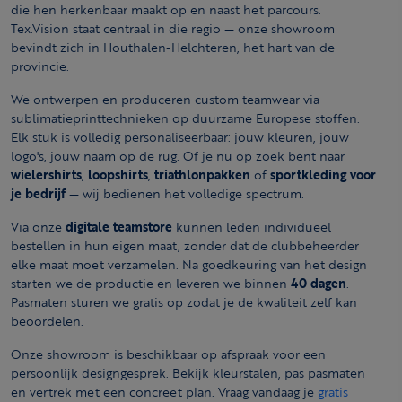
die hen herkenbaar maakt op en naast het parcours.
Tex.Vision staat centraal in die regio — onze showroom
bevindt zich in Houthalen-Helchteren, het hart van de
provincie.
We ontwerpen en produceren custom teamwear via
sublimatieprinttechnieken op duurzame Europese stoffen.
Elk stuk is volledig personaliseerbaar: jouw kleuren, jouw
logo's, jouw naam op de rug. Of je nu op zoek bent naar
wielershirts
,
loopshirts
,
triathlonpakken
of
sportkleding voor
je bedrijf
— wij bedienen het volledige spectrum.
Via onze
digitale teamstore
kunnen leden individueel
bestellen in hun eigen maat, zonder dat de clubbeheerder
elke maat moet verzamelen. Na goedkeuring van het design
starten we de productie en leveren we binnen
40 dagen
.
Pasmaten sturen we gratis op zodat je de kwaliteit zelf kan
beoordelen.
Onze showroom is beschikbaar op afspraak voor een
persoonlijk designgesprek. Bekijk kleurstalen, pas pasmaten
en vertrek met een concreet plan. Vraag vandaag je
gratis