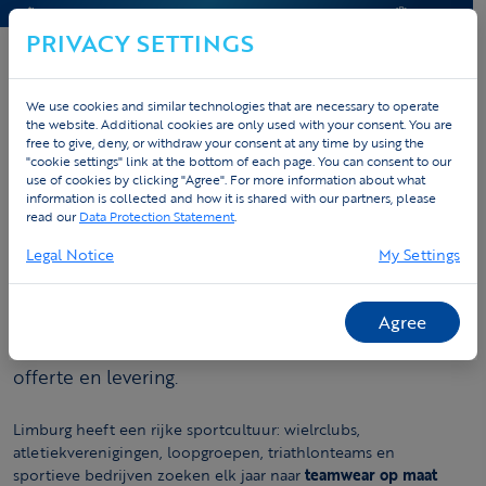
CONTACT & HELP
OFFERTE
PRIVACY SETTINGS
We use cookies and similar technologies that are necessary to operate
the website. Additional cookies are only used with your consent. You are
free to give, deny, or withdraw your consent at any time by using the
"cookie settings" link at the bottom of each page. You can consent to our
Home
Custom teamwear
Limburg
use of cookies by clicking "Agree". For more information about what
information is collected and how it is shared with our partners, please
Teamwear Limburg voor clubs en
read our
Data Protection Statement
.
bedrijven
Legal Notice
My Settings
Zoek je teamwear in Limburg voor je club, bedrijf
of sportteam? Tex.Vision zit in Houthalen-
Agree
Helchteren en helpt je van gratis designadvies tot
offerte en levering.
Limburg heeft een rijke sportcultuur: wielrclubs,
atletiekverenigingen, loopgroepen, triathlonteams en
sportieve bedrijven zoeken elk jaar naar
teamwear op maat