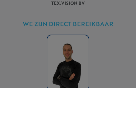
TEX.VISION BV
WE ZIJN DIRECT BEREIKBAAR
Sander Helven
Sales Director
sander.helven@tex.vision
0032 (0)474 85 74 79
© 2026 Copyright: Tex.Vision:
s2