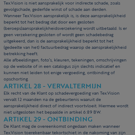
Tex.Vision is niet aansprakelijk voor indirecte schade, zoals
gevolgschade, gederfde winst of schade aan derden.
Wanneer Tex.Vision aansprakelijk is, is deze aansprakelijkheid
beperkt tot het bedrag dat door een gesloten
(beroeps)aansprakelijkheidsverzekering wordt uitbetaald. Is er
geen verzekering gesloten of wordt geen schadebedrag
uitgekeerd, dan is de aansprakelijkheid beperkt tot het
(gedeelte van het) factuurbedrag waarop de aansprakelijkheid
betrekking heeft.
Alle afbeeldingen, foto’s, kleuren, tekeningen, omschrijvingen
op de website of in een catalogus zijn slechts indicatief en
kunnen niet leiden tot enige vergoeding, ontbinding of
opschorting.
ARTIKEL 28 - VERVALTERMIJN
Elk recht van de Klant op schadevergoeding van Tex.Vision
vervalt 12 maanden na de gebeurtenis waaruit de
aansprakelijkheid direct of indirect voortvloeit. Hiermee wordt
niet uitgesloten het bepaalde in artikel 6:89 BW.
ARTIKEL 29 - ONTBINDING
De Klant mag de overeenkomst ongedaan maken wanneer
Tex.Vision toerekenbaar tekortschiet in de nakoming van zijn