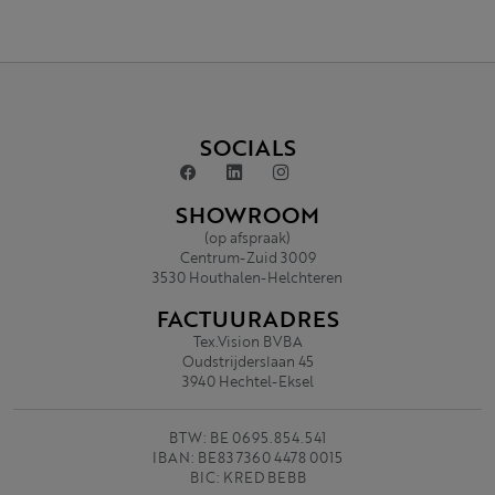
SOCIALS
SHOWROOM
(op afspraak)
Centrum-Zuid 3009
3530 Houthalen-Helchteren
FACTUURADRES
Tex.Vision BVBA
Oudstrijderslaan 45
3940 Hechtel-Eksel
BTW: BE 0695.854.541
IBAN: BE83 7360 4478 0015
BIC: KRED BEBB