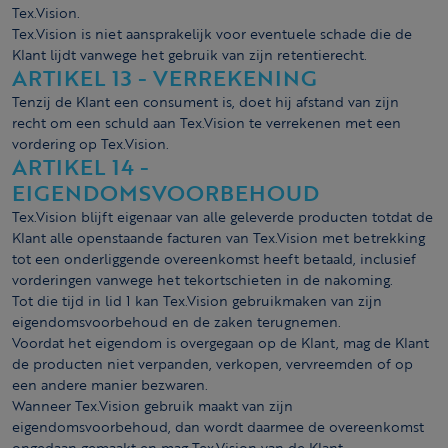
Tex.Vision.
Tex.Vision is niet aansprakelijk voor eventuele schade die de
Klant lijdt vanwege het gebruik van zijn retentierecht.
ARTIKEL 13 - VERREKENING
Tenzij de Klant een consument is, doet hij afstand van zijn
recht om een schuld aan Tex.Vision te verrekenen met een
vordering op Tex.Vision.
ARTIKEL 14 -
EIGENDOMSVOORBEHOUD
Tex.Vision blijft eigenaar van alle geleverde producten totdat de
Klant alle openstaande facturen van Tex.Vision met betrekking
tot een onderliggende overeenkomst heeft betaald, inclusief
vorderingen vanwege het tekortschieten in de nakoming.
Tot die tijd in lid 1 kan Tex.Vision gebruikmaken van zijn
eigendomsvoorbehoud en de zaken terugnemen.
Voordat het eigendom is overgegaan op de Klant, mag de Klant
de producten niet verpanden, verkopen, vervreemden of op
een andere manier bezwaren.
Wanneer Tex.Vision gebruik maakt van zijn
eigendomsvoorbehoud, dan wordt daarmee de overeenkomst
ongedaan gemaakt en mag Tex.Vision van de Klant