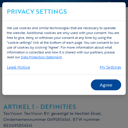
CONTACT & HELP
OFFERTE
PRIVACY SETTINGS
We use cookies and similar technologies that are necessary to operate
the website. Additional cookies are only used with your consent. You are
free to give, deny, or withdraw your consent at any time by using the
"cookie settings" link at the bottom of each page. You can consent to our
use of cookies by clicking "Agree". For more information about what
Algemene voorwaarden
information is collected and how it is shared with our partners, please
read our
Data Protection Statement
.
TEX.VISION
Legal Notice
My Settings
E-mail: info@Tex.Vision
Agree
Website: www.Tex.Vision
ARTIKEL 1 - DEFINITIES
Tex.Vision: Tex.Vision BV, gevestigd te Hechtel-Eksel,
Ondernemersnummer 0695854541, BTW nummer:
BE0695854541.