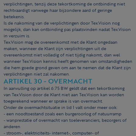
verplichtingen, tenzij deze tekortkoming de ontbinding niet
rechtvaardigt vanwege haar bijzondere aard of geringe
betekenis.
Is de nakoming van de verplichtingen door Tex.Vision nog
mogelijk, dan kan ontbinding pas plaatsvinden nadat Tex.Vision
in verzuim is.
Tex.Vision mag de overeenkomst met de Klant ongedaan
maken, wanneer de Klant zijn verplichtingen uit de
overeenkomst niet volledig of niet tijdig nakomt, dan wel
wanneer Tex.Vision kennis heeft genomen van omstandigheden
die hem goede grond geven om aan te nemen dat de Klant zijn
verplichtingen niet zal nakomen.
ARTIKEL 30 - OVERMACHT
In aanvulling op artikel 6:75 BW geldt dat een tekortkoming
van Tex.Vision door de Klant niet aan Tex.Vision kan worden
toegerekend wanneer er sprake is van overmacht.
Onder de overmachtsituatie in lid 1 valt onder meer ook:
- een noodtoestand zoals een burgeroorlog of natuurramp
- wanprestatie of overmacht van toeleveranciers, bezorgers of
anderen
- stroom-, elektriciteits- internet-, computer- of