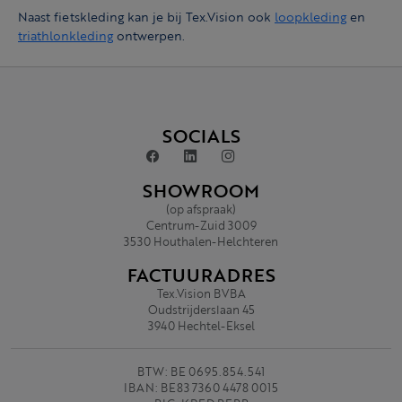
Naast fietskleding kan je bij Tex.Vision ook
loopkleding
en
triathlonkleding
ontwerpen.
SOCIALS
SHOWROOM
(op afspraak)
Centrum-Zuid 3009
3530 Houthalen-Helchteren
FACTUURADRES
Tex.Vision BVBA
Oudstrijderslaan 45
3940 Hechtel-Eksel
BTW: BE 0695.854.541
IBAN: BE83 7360 4478 0015