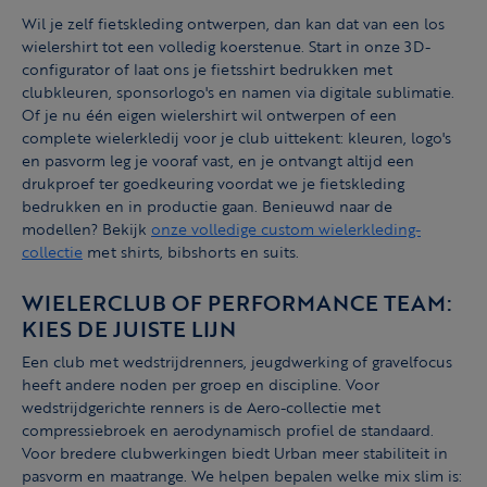
Wil je zelf fietskleding ontwerpen, dan kan dat van een los
wielershirt tot een volledig koerstenue. Start in onze 3D-
configurator of laat ons je fietsshirt bedrukken met
clubkleuren, sponsorlogo's en namen via digitale sublimatie.
Of je nu één eigen wielershirt wil ontwerpen of een
complete wielerkledij voor je club uittekent: kleuren, logo's
en pasvorm leg je vooraf vast, en je ontvangt altijd een
drukproef ter goedkeuring voordat we je fietskleding
bedrukken en in productie gaan. Benieuwd naar de
modellen? Bekijk
onze volledige custom wielerkleding-
collectie
met shirts, bibshorts en suits.
WIELERCLUB OF PERFORMANCE TEAM:
KIES DE JUISTE LIJN
Een club met wedstrijdrenners, jeugdwerking of gravelfocus
heeft andere noden per groep en discipline. Voor
wedstrijdgerichte renners is de Aero-collectie met
compressiebroek en aerodynamisch profiel de standaard.
Voor bredere clubwerkingen biedt Urban meer stabiliteit in
pasvorm en maatrange. We helpen bepalen welke mix slim is: