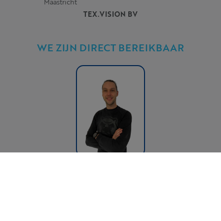
Maastricht
TEX.VISION BV
WE ZIJN DIRECT BEREIKBAAR
Sander Helven
Sales Director
sander.helven@tex.vision
0032 (0)474 85 74 79
© 2026 Copyright: Tex.Vision:
s1