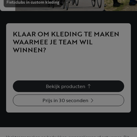
Fietsclubs in custom kleding
KLAAR OM KLEDING TE MAKEN
WAARMEE JE TEAM WIL
WINNEN?
Ontdek de producten of vraag meteen een voorstel
aan. We denken mee over performance, timing, maten
en bestelplatform.
Bekijk producten
Prijs in 30 seconden