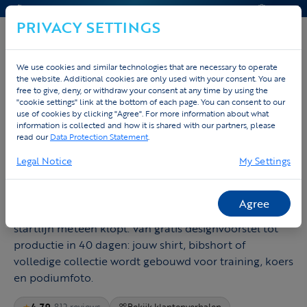
CONTACT & HELP
OFFERTE
PRIVACY SETTINGS
We use cookies and similar technologies that are necessary to operate
the website. Additional cookies are only used with your consent. You are
free to give, deny, or withdraw your consent at any time by using the
Home
Fietskleding ontwerpen
"cookie settings" link at the bottom of each page. You can consent to our
use of cookies by clicking "Agree". For more information about what
Fietskleding ontwerpen om te
information is collected and how it is shared with our partners, please
read our
Data Protection Statement
.
presteren
Legal Notice
My Settings
Wij maken wielerkleding voor teams die snelheid
serieus nemen. Aero pasvorm, lichte stoffen,
Agree
betrouwbare zemen en een uitstraling die aan de
startlijn meteen klopt. Van gratis designvoorstel tot
productie in 40 dagen: jouw shirt, bibshort of
volledige collectie wordt gebouwd voor training, koers
en podiumfoto.
★
4.79
· 812 reviews
Bekijk klantenverhalen