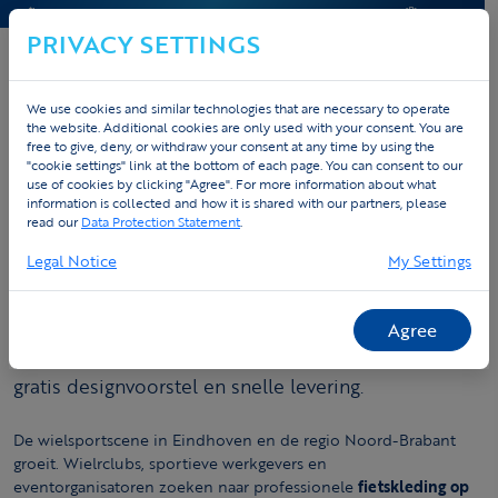
CONTACT & HELP
OFFERTE
PRIVACY SETTINGS
We use cookies and similar technologies that are necessary to operate
the website. Additional cookies are only used with your consent. You are
free to give, deny, or withdraw your consent at any time by using the
"cookie settings" link at the bottom of each page. You can consent to our
Home
Fietskleding op maat
Eindhoven
use of cookies by clicking "Agree". For more information about what
information is collected and how it is shared with our partners, please
Fietskleding op maat in Eindhoven
read our
Data Protection Statement
.
Legal Notice
My Settings
Eindhoven en de regio Brabant vormen een actieve
wielsportgemeenschap. Tex.Vision bedient vanuit
Europa ook teams en clubs in Noord-Brabant met
Agree
professionele fietskleding op maat — inclusief
gratis designvoorstel en snelle levering.
De wielsportscene in Eindhoven en de regio Noord-Brabant
groeit. Wielrclubs, sportieve werkgevers en
eventorganisatoren zoeken naar professionele
fietskleding op