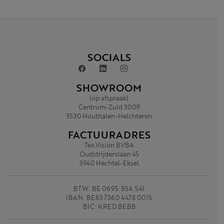
SOCIALS
SHOWROOM
(op afspraak)
Centrum-Zuid 3009
3530 Houthalen-Helchteren
FACTUURADRES
Tex.Vision BVBA
Oudstrijderslaan 45
3940 Hechtel-Eksel
BTW: BE 0695.854.541
IBAN: BE83 7360 4478 0015
BIC: KRED BEBB