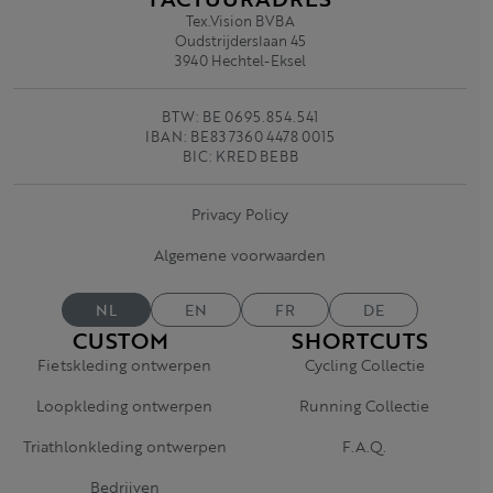
Tex.Vision BVBA
Oudstrijderslaan 45
3940 Hechtel-Eksel
BTW: BE 0695.854.541
IBAN: BE83 7360 4478 0015
BIC: KRED BEBB
Privacy Policy
Algemene voorwaarden
NL
EN
FR
DE
CUSTOM
SHORTCUTS
Fietskleding ontwerpen
Cycling Collectie
Loopkleding ontwerpen
Running Collectie
Triathlonkleding ontwerpen
F.A.Q.
Bedrijven