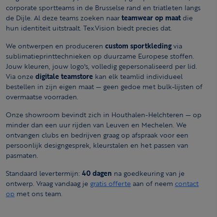
corporate sportteams in de Brusselse rand en triatleten langs
de Dijle. Al deze teams zoeken naar
teamwear op maat
die
hun identiteit uitstraalt. Tex.Vision biedt precies dat.
We ontwerpen en produceren
custom sportkleding
via
sublimatieprinttechnieken op duurzame Europese stoffen.
Jouw kleuren, jouw logo's, volledig gepersonaliseerd per lid.
Via onze
digitale teamstore
kan elk teamlid individueel
bestellen in zijn eigen maat — geen gedoe met bulk-lijsten of
overmaatse voorraden.
Onze showroom bevindt zich in Houthalen-Helchteren — op
minder dan een uur rijden van Leuven en Mechelen. We
ontvangen clubs en bedrijven graag op afspraak voor een
persoonlijk designgesprek, kleurstalen en het passen van
pasmaten.
Standaard levertermijn:
40 dagen
na goedkeuring van je
ontwerp. Vraag vandaag je
gratis offerte
aan of neem
contact
op
met ons team.