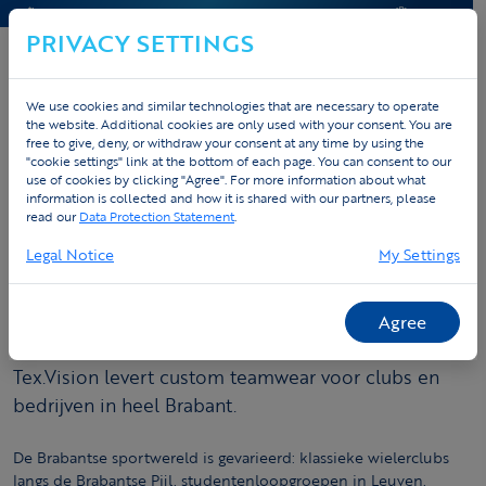
CONTACT & HELP
OFFERTE
PRIVACY SETTINGS
We use cookies and similar technologies that are necessary to operate
the website. Additional cookies are only used with your consent. You are
free to give, deny, or withdraw your consent at any time by using the
"cookie settings" link at the bottom of each page. You can consent to our
Home
Custom teamwear
Brabant
use of cookies by clicking "Agree". For more information about what
information is collected and how it is shared with our partners, please
Teamwear op maat in Brabant
read our
Data Protection Statement
.
Legal Notice
My Settings
Vlaams-Brabant heeft een actieve
sportgemeenschap — van wielrclubs rond de
Hageland-hellingen tot loopgroepen in Leuven en
Agree
Mechelen en triathlonteams in het Pajottenland.
Tex.Vision levert custom teamwear voor clubs en
bedrijven in heel Brabant.
De Brabantse sportwereld is gevarieerd: klassieke wielerclubs
langs de Brabantse Pijl, studentenloopgroepen in Leuven,