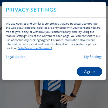
CONTACT & HELP
OFFERTE
PRIVACY SETTINGS
We use cookies and similar technologies that are necessary to operate
/
Custom
/
Triathlon
/
Producten
the website. Additional cookies are only used with your consent. You are
free to give, deny, or withdraw your consent at any time by using the
"cookie settings" link at the bottom of each page. You can consent to our
EIGEN ONTWERP
use of cookies by clicking "Agree". For more information about what
information is collected and how it is shared with our partners, please
read our
Data Protection Statement
.
Legal Notice
My Settings
Agree