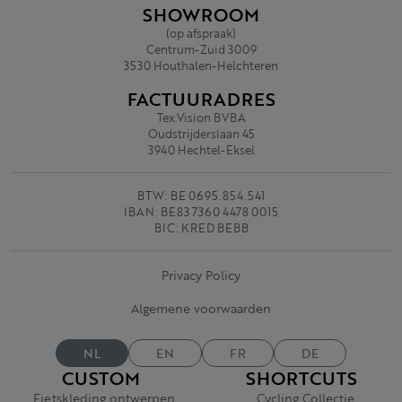
SHOWROOM
(op afspraak)
Centrum-Zuid 3009
3530 Houthalen-Helchteren
FACTUURADRES
Tex.Vision BVBA
Oudstrijderslaan 45
3940 Hechtel-Eksel
BTW: BE 0695.854.541
IBAN: BE83 7360 4478 0015
BIC: KRED BEBB
Privacy Policy
Algemene voorwaarden
NL
EN
FR
DE
CUSTOM
SHORTCUTS
Fietskleding ontwerpen
Cycling Collectie