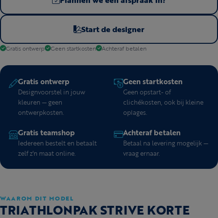
Start de designer
Gratis ontwerp
Geen startkosten
Achteraf betalen
Gratis ontwerp
Geen startkosten
Designvoorstel in jouw
Geen opstart- of
kleuren — geen
clichékosten, ook bij kleine
ontwerpkosten.
oplages.
Gratis teamshop
Achteraf betalen
Iedereen bestelt en betaalt
Betaal na levering mogelijk —
zelf z'n maat online.
vraag ernaar.
WAAROM DIT MODEL
TRIATHLONPAK STRIVE KORTE