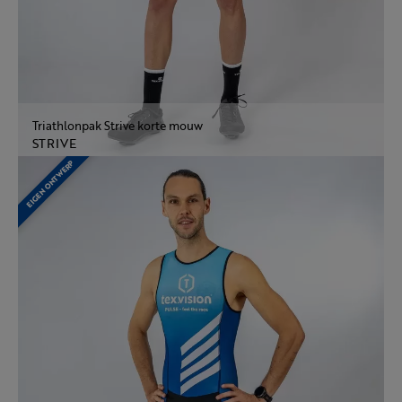
Triathlonpak Strive korte mouw
STRIVE
EIGEN ONTWERP