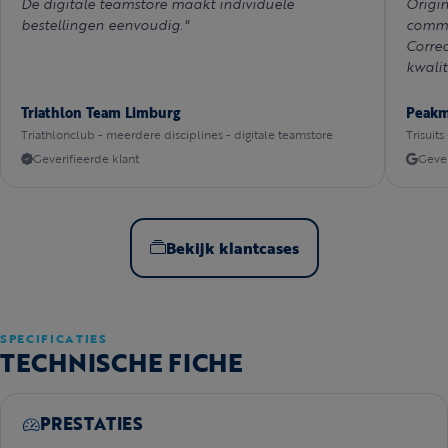
De digitale teamstore maakt individuele
Origi
bestellingen eenvoudig."
commu
Correc
kwalit
Triathlon Team Limburg
Peak
Triathlonclub - meerdere disciplines - digitale teamstore
Trisuits
Geverifieerde klant
Gever
Bekijk klantcases
SPECIFICATIES
TECHNISCHE FICHE
PRESTATIES