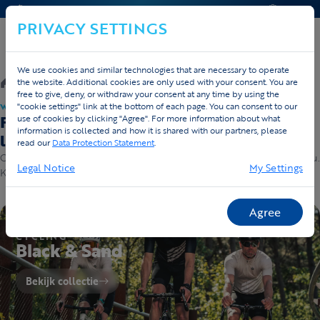
CONTACT & HELP
OFFERTE
PRIVACY SETTINGS
We use cookies and similar technologies that are necessary to operate
/
Webshop
the website. Additional cookies are only used with your consent. You are
free to give, deny, or withdraw your consent at any time by using the
"cookie settings" link at the bottom of each page. You can consent to our
WEBSHOP · DIRECT LEVERBAAR
Fietskleding & loopkleding kopen — direct
use of cookies by clicking "Agree". For more information about what
information is collected and how it is shared with our partners, please
leverbaar
read our
Data Protection Statement
.
Onze vaste collecties, meteen leverbaar en op enkele dagen bij jou.
Legal Notice
My Settings
Kies een collectie en shop per stuk.
Agree
CYCLING
CYCLING
Black & Sand
Bekijk collectie