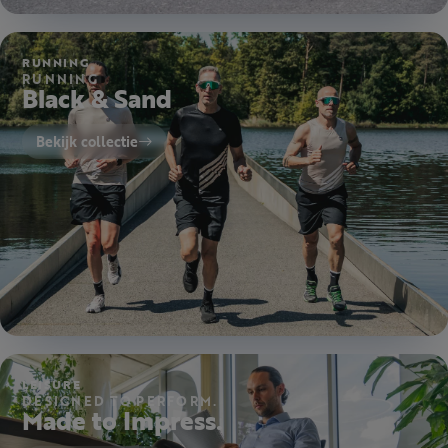
RUNNING
RUNNING
Black & Sand
Bekijk collectie
LEISURE
DESIGNED TO PERFORM.
Made to Impress.