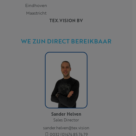
Eindhoven
Maastricht
TEX.VISION BV
WE ZIJN DIRECT BEREIKBAAR
Sander Helven
Sales Director
sander.helven@tex.vision
0032 (0)474 85 74 79