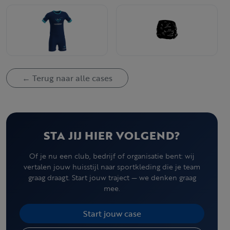
← Terug naar alle cases
STA JIJ HIER VOLGEND?
Of je nu een club, bedrijf of organisatie bent: wij
vertalen jouw huisstijl naar sportkleding die je team
graag draagt. Start jouw traject — we denken graag
mee.
Start jouw case