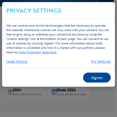
CONTACT & HELP
OFFERTE
PRIVACY SETTINGS
We use cookies and similar technologies that are necessary to operate
the website. Additional cookies are only used with your consent. You are
free to give, deny, or withdraw your consent at any time by using the
"cookie settings" link at the bottom of each page. You can consent to our
use of cookies by clicking "Agree". For more information about what
Home
›
Cases
› Vandebos Bouwonderneming NV
information is collected and how it is shared with our partners, please
Vandebos Bouwonderneming NV
read our
Data Protection Statement
.
Legal Notice
My Settings
Vandebos Bouwonderneming is een bouwbedrijf in Alken
(Limburg) met meer dan 95 jaar ervaring in nieuwbouw en
renovatie, van ruwbouw tot volledige afwerking.
Agree
100+
Sinds 2024
stuks geproduceerd
vaste samenwerking