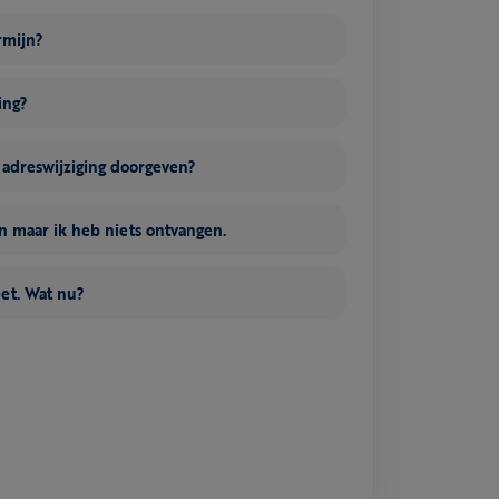
rmijn?
ing?
n adreswijziging doorgeven?
 maar ik heb niets ontvangen.
eet. Wat nu?