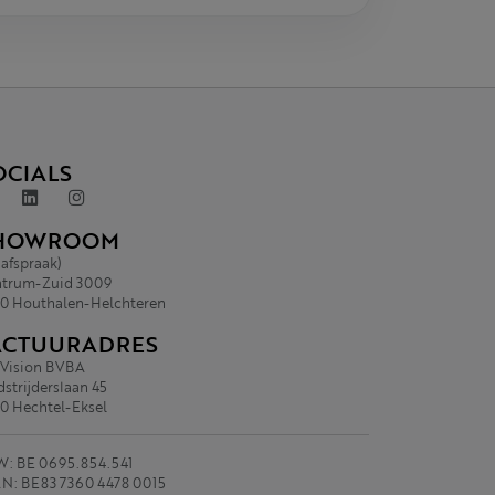
OCIALS
HOWROOM
 afspraak)
trum-Zuid 3009
0 Houthalen-Helchteren
ACTUURADRES
.Vision BVBA
strijderslaan 45
0 Hechtel-Eksel
: BE 0695.854.541
N: BE83 7360 4478 0015