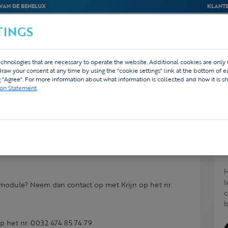
VAN DE BENELUX
KLANTE
TINGS
BEDRIJVEN
WEBSHOP
ONTWERP
chnologies that are necessary to operate the website. Additional cookies are only
hdraw your consent at any time by using the "cookie settings" link at the bottom of 
g "Agree". For more information about what information is collected and how it is sh
ion Statement
.
ijt. Kan iemand me helpen?
H
l
lmodule? Neem dan contact op met Krijn op het nr.
c
b
op het nr. 0032 474 85 74 79.