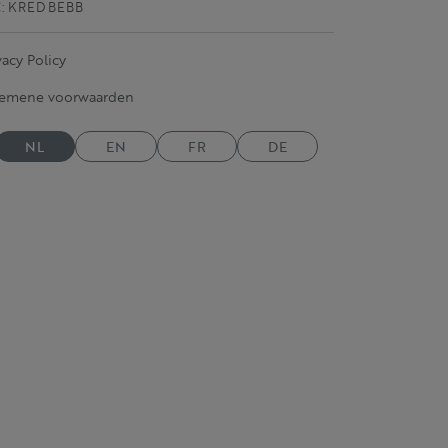
C: KRED BEBB
vacy Policy
gemene voorwaarden
NL
EN
FR
DE