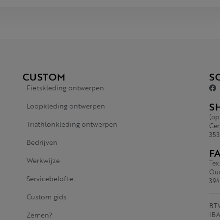
CUSTOM
S
Fietskleding ontwerpen
S
Loopkleding ontwerpen
(op
Triathlonkleding ontwerpen
Cen
353
Bedrijven
F
Werkwijze
Tex
Oud
Servicebelofte
394
Custom gids
BTW
Zemen?
IBA