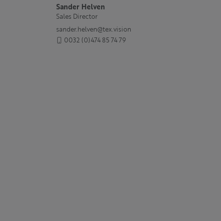
Sander Helven
Sales Director
sander.helven@tex.vision
0032 (0)474 85 74 79