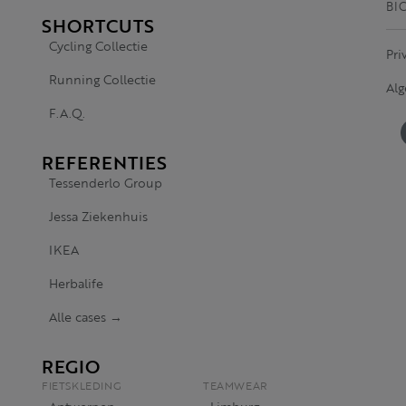
BI
SHORTCUTS
Cycling Collectie
Pri
Running Collectie
Al
F.A.Q.
REFERENTIES
Tessenderlo Group
Jessa Ziekenhuis
IKEA
Herbalife
Alle cases →
REGIO
FIETSKLEDING
TEAMWEAR