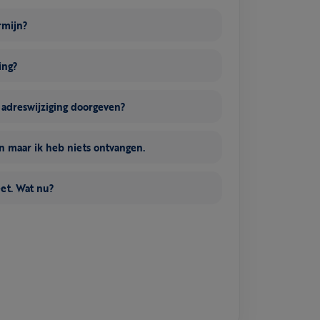
rmijn?
ing?
n adreswijziging doorgeven?
 maar ik heb niets ontvangen.
eet. Wat nu?