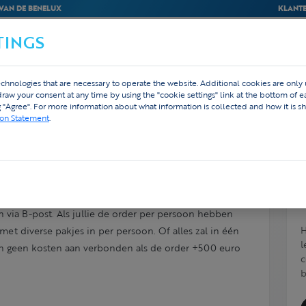
VAN DE BENELUX
KLANTE
TINGS
BEDRIJVEN
WEBSHOP
ONTWERP
chnologies that are necessary to operate the website. Additional cookies are only
hdraw your consent at any time by using the "cookie settings" link at the bottom of 
g "Agree". For more information about what information is collected and how it is sh
ion Statement
.
ing?
 via B-post. Als jullie de order per persoon hebben
H
et diverse pakjes in per persoon. Of alles zal in één
l
ijn geen kosten aan verbonden als de order +500 euro
c
b