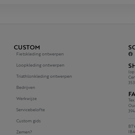
CUSTOM
S
Fietskleding ontwerpen
S
Loopkleding ontwerpen
(op
Triathlonkleding ontwerpen
Cen
353
Bedrijven
F
Werkwijze
Tex
Oud
Servicebelofte
394
Custom gids
BTW
Zemen?
IBA