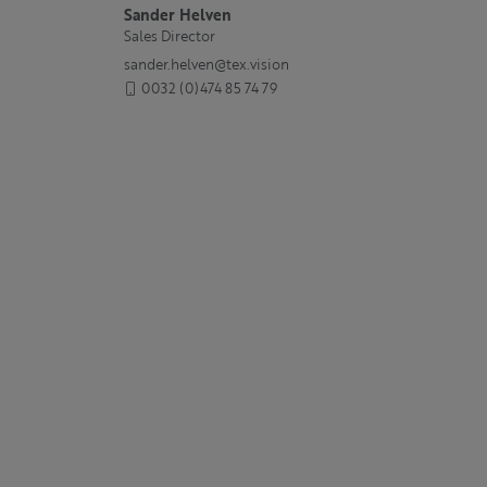
Sander Helven
Sales Director
sander.helven@tex.vision
0032 (0)474 85 74 79