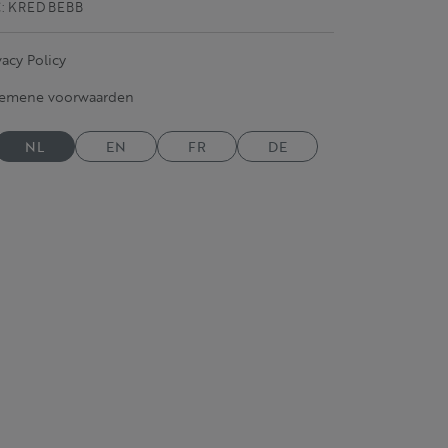
C: KRED BEBB
vacy Policy
gemene voorwaarden
NL
EN
FR
DE