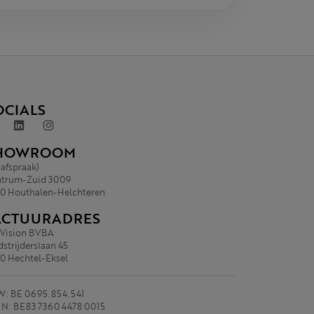
OCIALS
HOWROOM
 afspraak)
trum-Zuid 3009
0 Houthalen-Helchteren
ACTUURADRES
.Vision BVBA
strijderslaan 45
0 Hechtel-Eksel
: BE 0695.854.541
N: BE83 7360 4478 0015