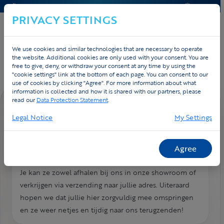
CONTACT & HELP
OFFERTE
PRIVACY SETTINGS
We use cookies and similar technologies that are necessary to operate
Home
Contact
FAQ
the website. Additional cookies are only used with your consent. You are
free to give, deny, or withdraw your consent at any time by using the
"cookie settings" link at the bottom of each page. You can consent to our
use of cookies by clicking "Agree". For more information about what
information is collected and how it is shared with our partners, please
read our
Data Protection Statement
.
FAQ DETAIL
Legal Notice
My Settings
Pasmaten? Hoe krijg ik deze?
We hebben van alle artikelen pasmaten beschikbaar
Agree
van 2XS tot 3XL.
Je kan ze zowel afhalen bij ons in onze showroom of
verkrijgen via verzending naar jullie adres. Uiteraard
hopen we dat jullie hier zorgvuldig mee omspringen
en ze weer netjes en tijdig naar ons terugzenden!