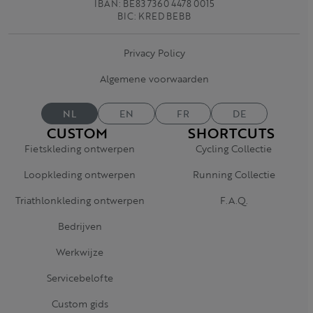
IBAN: BE83 7360 4478 0015
BIC: KRED BEBB
Privacy Policy
Algemene voorwaarden
NL
EN
FR
DE
CUSTOM
SHORTCUTS
Fietskleding ontwerpen
Cycling Collectie
Loopkleding ontwerpen
Running Collectie
Triathlonkleding ontwerpen
F.A.Q.
Bedrijven
Werkwijze
Servicebelofte
Custom gids