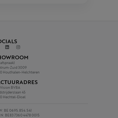
OCIALS
HOWROOM
 afspraak)
trum-Zuid 3009
0 Houthalen-Helchteren
ACTUURADRES
.Vision BVBA
strijderslaan 45
0 Hechtel-Eksel
: BE 0695.854.541
N: BE83 7360 4478 0015