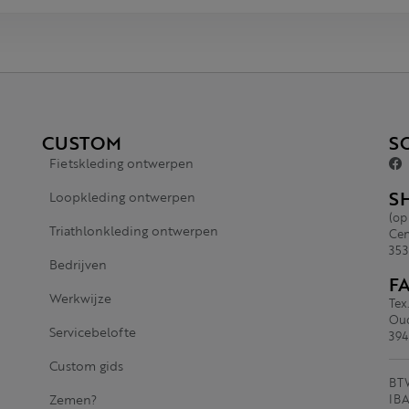
CUSTOM
S
Fietskleding ontwerpen
S
Loopkleding ontwerpen
(op
Triathlonkleding ontwerpen
Cen
353
Bedrijven
F
Werkwijze
Tex
Oud
Servicebelofte
394
Custom gids
BTW
Zemen?
IBA