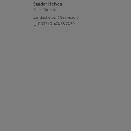
Sander Helven
Sales Director
sander.helven@tex.vision
0032 (0)474 85 74 79