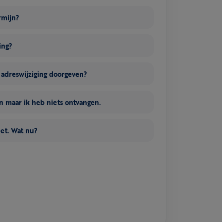
rmijn?
ing?
n adreswijziging doorgeven?
 maar ik heb niets ontvangen.
eet. Wat nu?