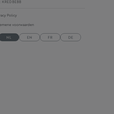
C: KRED BEBB
vacy Policy
gemene voorwaarden
NL
EN
FR
DE