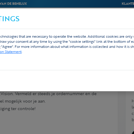
VAN DE BENELUX
KLANTE
TINGS
BEDRIJVEN
WEBSHOP
ONTWERP
chnologies that are necessary to operate the website. Additional cookies are only
hdraw your consent at any time by using the "cookie settings" link at the bottom of 
g "Agree". For more information about what information is collected and how it is sh
ion Statement
.
geven?
Vision. Vermeld er steeds je ordernummer en de
H
el mogelijk voor je aan.
l
ging ter controle!
c
b