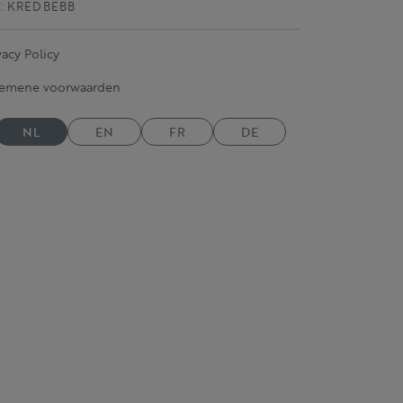
C: KRED BEBB
vacy Policy
gemene voorwaarden
NL
EN
FR
DE