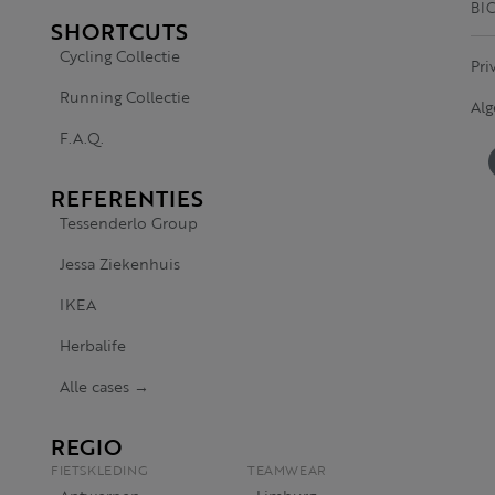
BI
SHORTCUTS
Cycling Collectie
Pri
Running Collectie
Al
F.A.Q.
REFERENTIES
Tessenderlo Group
Jessa Ziekenhuis
IKEA
Herbalife
Alle cases →
REGIO
FIETSKLEDING
TEAMWEAR