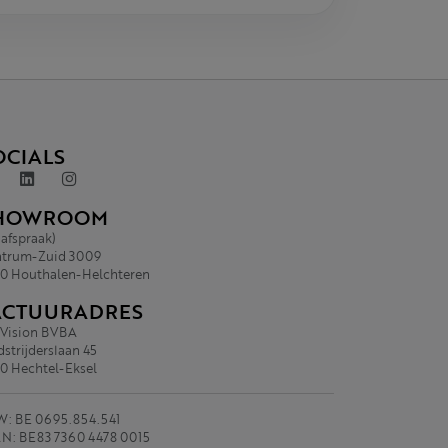
OCIALS
HOWROOM
 afspraak)
trum-Zuid 3009
0 Houthalen-Helchteren
ACTUURADRES
.Vision BVBA
strijderslaan 45
0 Hechtel-Eksel
: BE 0695.854.541
N: BE83 7360 4478 0015