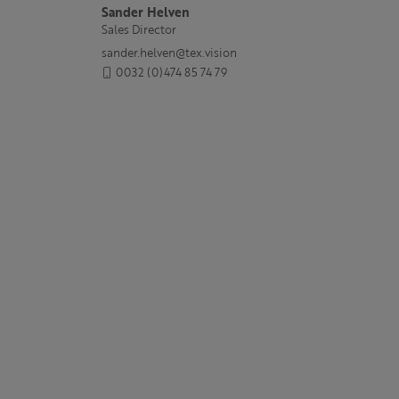
Sander Helven
Sales Director
sander.helven@tex.vision
0032 (0)474 85 74 79