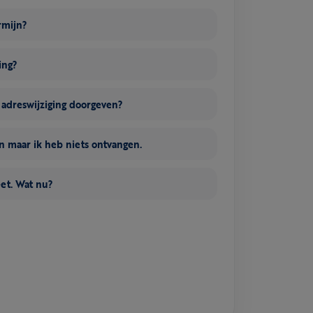
rmijn?
ing?
n adreswijziging doorgeven?
 maar ik heb niets ontvangen.
eet. Wat nu?