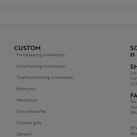
CUSTOM
S
Fietskleding ontwerpen
S
Loopkleding ontwerpen
(op
Triathlonkleding ontwerpen
Cen
353
Bedrijven
F
Werkwijze
Tex
Oud
Servicebelofte
394
Custom gids
BTW
Zemen?
IBA