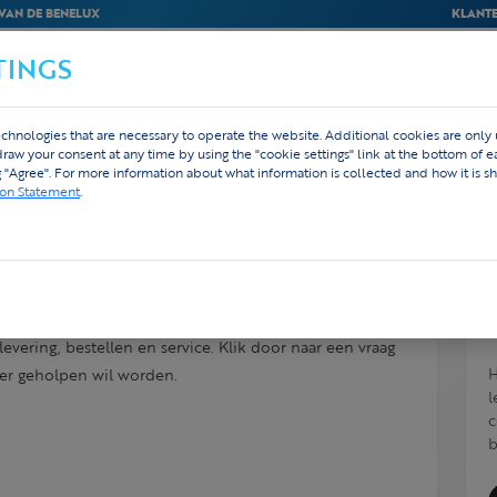
VAN DE BENELUX
KLANTE
TINGS
BEDRIJVEN
WEBSHOP
ONTWERP
chnologies that are necessary to operate the website. Additional cookies are only
hdraw your consent at any time by using the "cookie settings" link at the bottom of 
g "Agree". For more information about what information is collected and how it is sh
ion Statement
.
evering, bestellen en service. Klik door naar een vraag
H
ler geholpen wil worden.
l
c
b