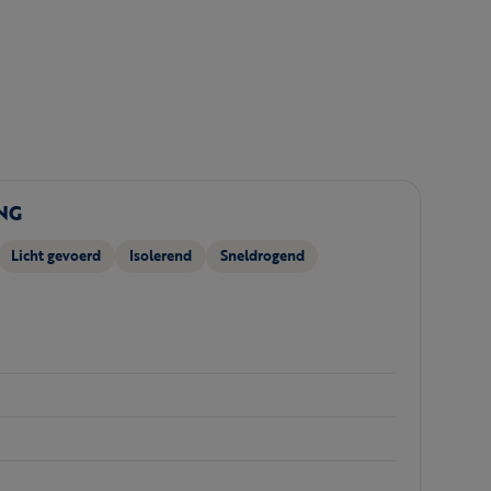
NG
Licht gevoerd
Isolerend
Sneldrogend