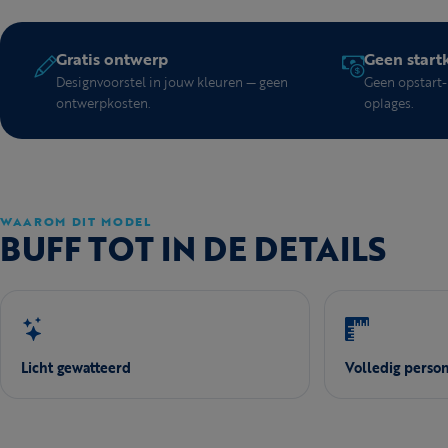
Gratis ontwerp
Geen start
Designvoorstel in jouw kleuren — geen
Geen opstart- 
ontwerpkosten.
oplages.
WAAROM DIT MODEL
BUFF TOT IN DE DETAILS
Licht gewatteerd
Volledig person