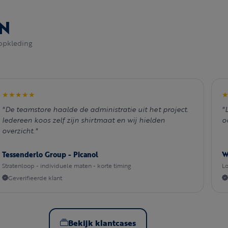
N
opkleding
★★★★★
"De teamstore haalde de administratie uit het project.
"
Iedereen koos zelf zijn shirtmaat en wij hielden
o
overzicht."
Tessenderlo Group - Picanol
W
Stratenloop - individuele maten - korte timing
Lo
Geverifieerde klant
Bekijk klantcases