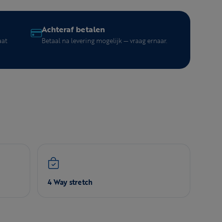
Achteraf betalen
aat
Betaal na levering mogelijk — vraag ernaar.
4 Way stretch