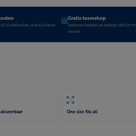
kosten
Gratis teamshop
of clichékosten, ook bij kleine
Iedereen bestelt en betaalt zelf z'n m
online.
aliseerbaar
One size fits all