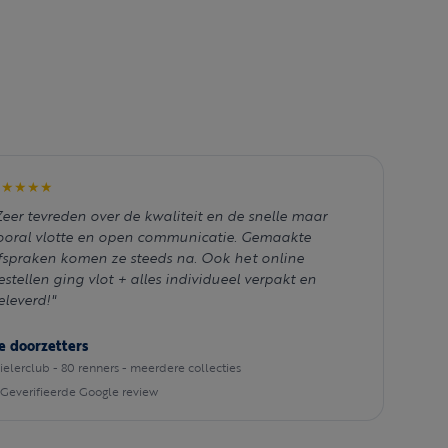
★★★★★
Zeer tevreden over de kwaliteit en de snelle maar
ooral vlotte en open communicatie. Gemaakte
fspraken komen ze steeds na. Ook het online
estellen ging vlot + alles individueel verpakt en
eleverd!"
e doorzetters
elerclub - 80 renners - meerdere collecties
Geverifieerde Google review