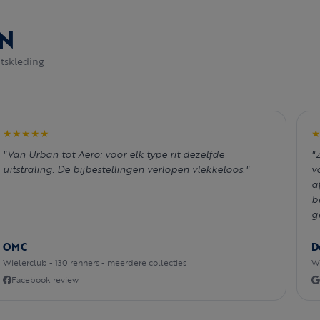
N
tskleding
★★★★★
"Van Urban tot Aero: voor elk type rit dezelfde
"
uitstraling. De bijbestellingen verlopen vlekkeloos."
v
a
b
g
OMC
D
Wielerclub - 130 renners - meerdere collecties
Wi
Facebook review