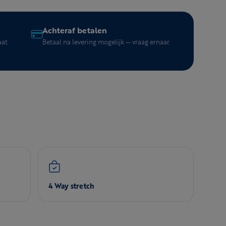
Achteraf betalen
aat
Betaal na levering mogelijk — vraag ernaar.
4 Way stretch