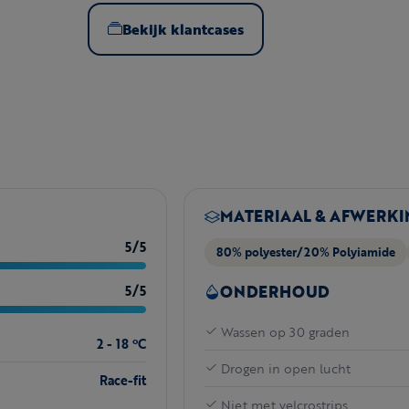
Bekijk klantcases
MATERIAAL & AFWERKI
5/5
80% polyester/20% Polyiamide
ONDERHOUD
5/5
Wassen op 30 graden
2 - 18 ºC
Drogen in open lucht
Race-fit
Niet met velcrostrips