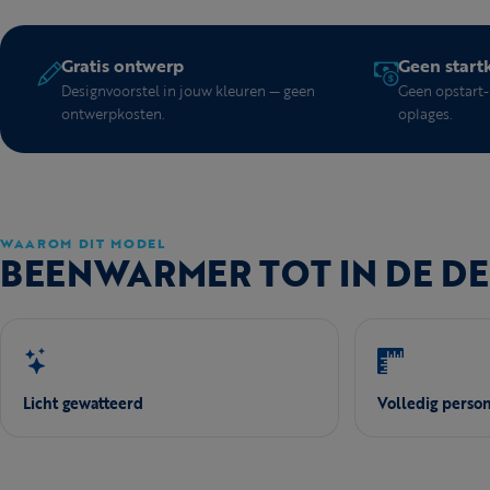
Gratis ontwerp
Geen start
Designvoorstel in jouw kleuren — geen
Geen opstart- 
ontwerpkosten.
oplages.
WAAROM DIT MODEL
BEENWARMER TOT IN DE DE
Licht gewatteerd
Volledig person