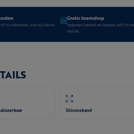
kosten
Gratis teamshop
of clichékosten, ook bij kleine
Iedereen bestelt en betaalt zelf z'n m
online.
TAILS
aliseerbaar
Siliconeband