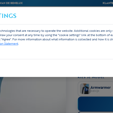
VAN DE BENELUX
KLANTE
TINGS
BEDRIJVEN
WEBSHOP
ONTWERP
chnologies that are necessary to operate the website. Additional cookies are only
hdraw your consent at any time by using the "cookie settings" link at the bottom of 
BEENWARMER
g "Agree". For more information about what information is collected and how it is sh
Custom Been
ion Statement
.
810 rev
★★★★★
4,8
Licht gewatteerde 
helemaal in het zwa
Met een silicone bo
KIES JE MODEL
Armwarmer
bekijk