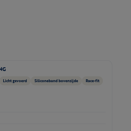
NG
Licht gevoerd
Siliconeband bovenzijde
Race-fit