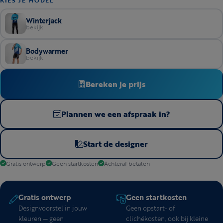
KIES JE MODEL
Winterjack
bekijk
Bodywarmer
bekijk
Bereken je prijs
Plannen we een afspraak in?
Start de designer
Gratis ontwerp
Geen startkosten
Achteraf betalen
Gratis ontwerp
Geen startkosten
Designvoorstel in jouw
Geen opstart- of
kleuren — geen
clichékosten, ook bij kleine