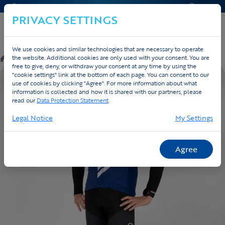
CONTACT & HELP
OFFERTE
PRIVACY SETTINGS
We use cookies and similar technologies that are necessary to operate
/
Custom
/
Cycling
/
Producten
the website. Additional cookies are only used with your consent. You are
free to give, deny, or withdraw your consent at any time by using the
"cookie settings" link at the bottom of each page. You can consent to our
EIGEN ONTWERP
use of cookies by clicking "Agree". For more information about what
information is collected and how it is shared with our partners, please
read our
Data Protection Statement
.
Legal Notice
My Settings
Agree