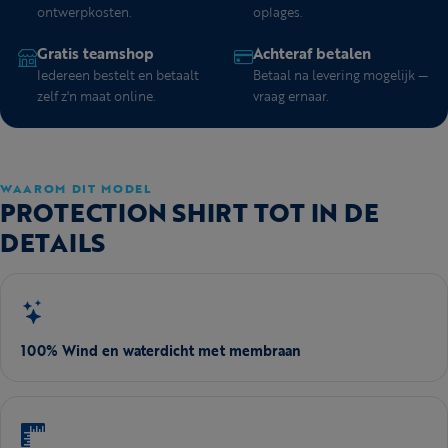
ontwerpkosten.
oplages.
Gratis teamshop
Achteraf betalen
Iedereen bestelt en betaalt
Betaal na levering mogelijk —
zelf z'n maat online.
vraag ernaar.
WAAROM DIT MODEL
PROTECTION SHIRT TOT IN DE
DETAILS
100% Wind en waterdicht met membraan