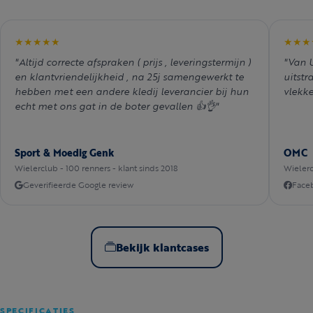
★★★★★
★★★
"Altijd correcte afspraken ( prijs , leveringstermijn )
"Van U
en klantvriendelijkheid , na 25j samengewerkt te
uitstr
hebben met een andere kledij leverancier bij hun
vlekke
echt met ons gat in de boter gevallen 👍👌"
Sport & Moedig Genk
OMC
Wielerclub - 100 renners - klant sinds 2018
Wielerc
Geverifieerde Google review
Face
Bekijk klantcases
SPECIFICATIES