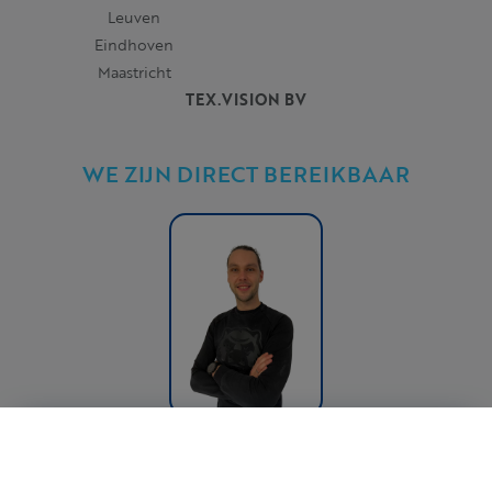
Leuven
Eindhoven
Maastricht
TEX.VISION BV
WE ZIJN DIRECT BEREIKBAAR
Sander Helven
vanaf p.s. excl. btw
Bereken je prijs
€ 77,90
Sales Director
sander.helven@tex.vision