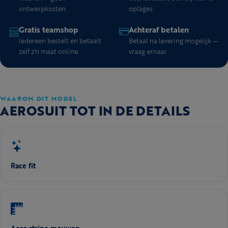
ontwerpkosten.
oplages.
Gratis teamshop
Achteraf betalen
Iedereen bestelt en betaalt
Betaal na levering mogelijk —
zelf z'n maat online.
vraag ernaar.
WAAROM DIT MODEL
AEROSUIT TOT IN DE DETAILS
Race fit