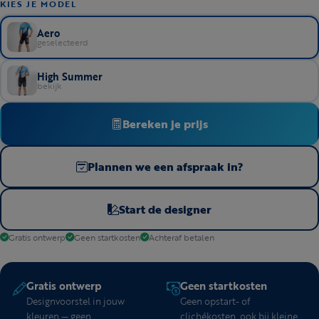
KIES JE MODEL
Aero
geselecteerd
High Summer
bekijk
Bereken je prijs
Plannen we een afspraak in?
Start de designer
Gratis ontwerp
Geen startkosten
Achteraf betalen
Gratis ontwerp
Geen startkosten
Designvoorstel in jouw
Geen opstart- of
kleuren — geen
clichékosten, ook bij kleine