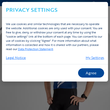
CONTACT & HELP
OFFERTE
PRIVACY SETTINGS
We use cookies and similar technologies that are necessary to operate
/
Custom
/
Cycling
/
Producten
the website. Additional cookies are only used with your consent. You are
free to give, deny, or withdraw your consent at any time by using the
"cookie settings" link at the bottom of each page. You can consent to our
EIGEN ONTWERP
use of cookies by clicking "Agree". For more information about what
information is collected and how it is shared with our partners, please
read our
Data Protection Statement
.
Legal Notice
My Settings
Agree