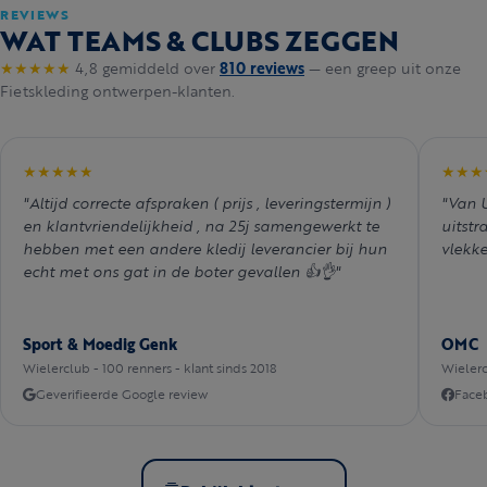
REVIEWS
WAT TEAMS & CLUBS ZEGGEN
★★★★★
4,8 gemiddeld over
810 reviews
— een greep uit onze
Fietskleding ontwerpen-klanten.
★★★★★
★★★
"Altijd correcte afspraken ( prijs , leveringstermijn )
"Van U
en klantvriendelijkheid , na 25j samengewerkt te
uitstr
hebben met een andere kledij leverancier bij hun
vlekke
echt met ons gat in de boter gevallen 👍👌"
Sport & Moedig Genk
OMC
Wielerclub - 100 renners - klant sinds 2018
Wielerc
Geverifieerde Google review
Face