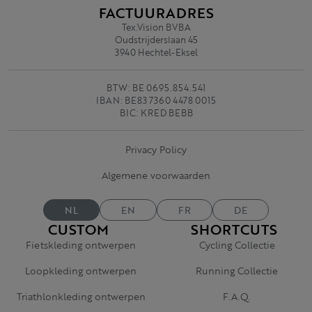
FACTUURADRES
Tex.Vision BVBA
Oudstrijderslaan 45
3940 Hechtel-Eksel
BTW: BE 0695.854.541
IBAN: BE83 7360 4478 0015
BIC: KRED BEBB
Privacy Policy
Algemene voorwaarden
NL
EN
FR
DE
CUSTOM
SHORTCUTS
Fietskleding ontwerpen
Cycling Collectie
Loopkleding ontwerpen
Running Collectie
Triathlonkleding ontwerpen
F.A.Q.