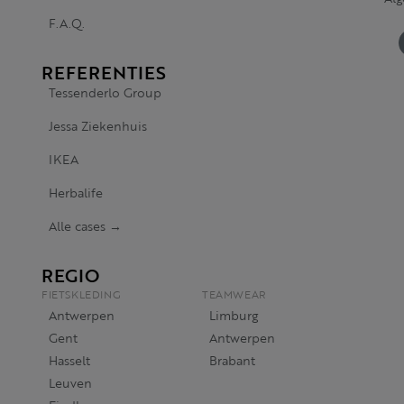
F.A.Q.
REFERENTIES
Tessenderlo Group
Jessa Ziekenhuis
IKEA
Herbalife
Alle cases →
REGIO
FIETSKLEDING
TEAMWEAR
Antwerpen
Limburg
Gent
Antwerpen
Hasselt
Brabant
Leuven