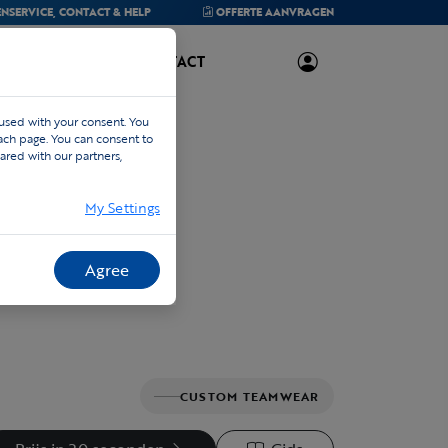
NSERVICE,
CONTACT & HELP
OFFERTE
AANVRAGEN
OVER ONS
CONTACT
 used with your consent. You
each page. You can consent to
ared with our partners,
My Settings
Agree
CUSTOM TEAMWEAR