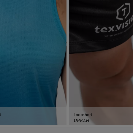
t
Loopshort
URBAN