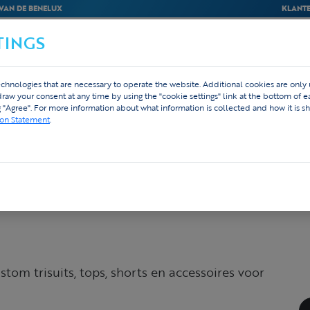
VAN DE BENELUX
KLANTE
TINGS
BEDRIJVEN
WEBSHOP
ONTWERP
chnologies that are necessary to operate the website. Additional cookies are only
Running
hdraw your consent at any time by using the "cookie settings" link at the bottom of 
g "Agree". For more information about what information is collected and how it is sh
ion Statement
.
ie –
ustom trisuits, tops, shorts en accessoires voor