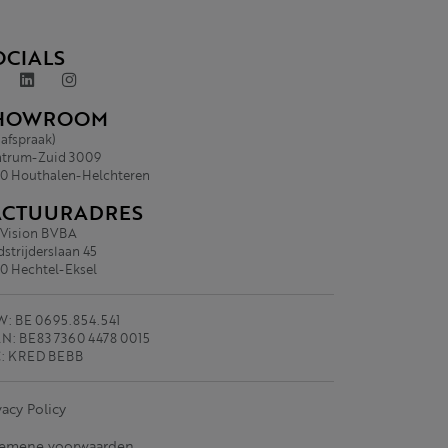
OCIALS
HOWROOM
 afspraak)
trum-Zuid 3009
0 Houthalen-Helchteren
ACTUURADRES
.Vision BVBA
strijderslaan 45
0 Hechtel-Eksel
: BE 0695.854.541
N: BE83 7360 4478 0015
C: KRED BEBB
vacy Policy
gemene voorwaarden