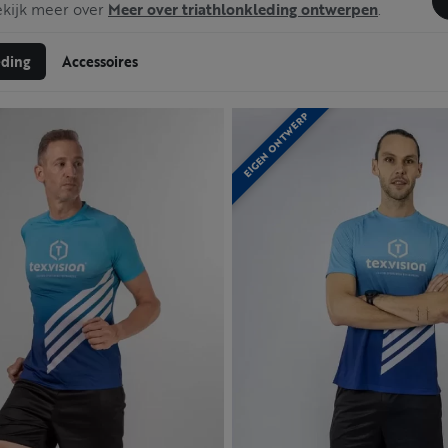
ekijk meer over
Meer over triathlonkleding ontwerpen
.
eding
Accessoires
EIGEN ONTWERP