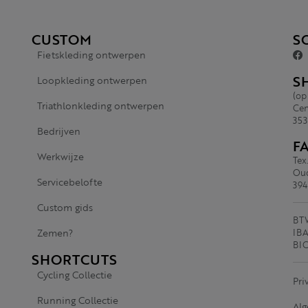
CUSTOM
S
Fietskleding ontwerpen
S
Loopkleding ontwerpen
(op
Triathlonkleding ontwerpen
Cen
353
Bedrijven
F
Werkwijze
Tex
Oud
Servicebelofte
394
Custom gids
BTW
Zemen?
IBA
BI
SHORTCUTS
Cycling Collectie
Pri
Running Collectie
Al