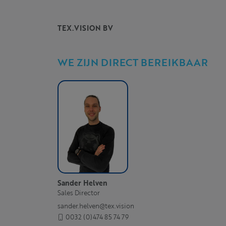
TEX.VISION BV
WE ZIJN DIRECT BEREIKBAAR
Sander Helven
Sales Director
sander.helven@tex.vision
0032 (0)474 85 74 79