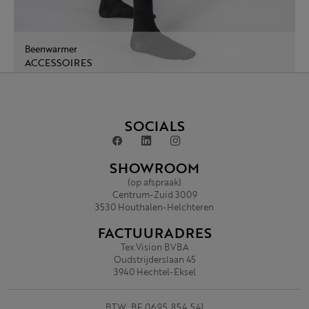
Beenwarmer
ACCESSOIRES
SOCIALS
SHOWROOM
(op afspraak)
Centrum-Zuid 3009
3530 Houthalen-Helchteren
FACTUURADRES
Tex.Vision BVBA
Oudstrijderslaan 45
3940 Hechtel-Eksel
BTW: BE 0695.854.541