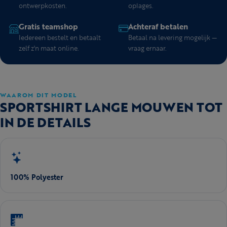
ontwerpkosten.
oplages.
Gratis teamshop
Achteraf betalen
Iedereen bestelt en betaalt
Betaal na levering mogelijk —
zelf z'n maat online.
vraag ernaar.
WAAROM DIT MODEL
SPORTSHIRT LANGE MOUWEN TOT
IN DE DETAILS
100% Polyester