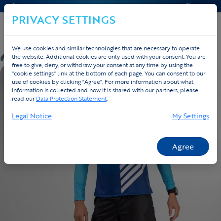
CONTACT & HELP
OFFERTE
PRIVACY SETTINGS
We use cookies and similar technologies that are necessary to operate
/
Custom
/
Triathlon
/
Producten
the website. Additional cookies are only used with your consent. You are
free to give, deny, or withdraw your consent at any time by using the
"cookie settings" link at the bottom of each page. You can consent to our
EIGEN ONTWERP
use of cookies by clicking "Agree". For more information about what
information is collected and how it is shared with our partners, please
read our
Data Protection Statement
.
Legal Notice
My Settings
Agree