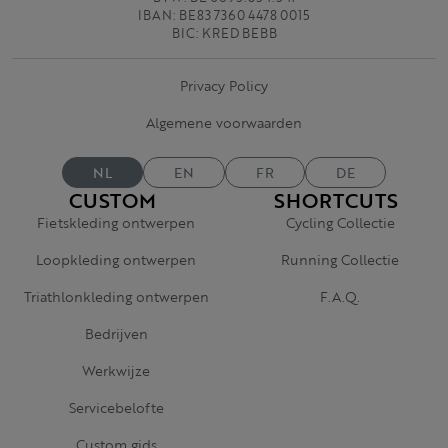
IBAN: BE83 7360 4478 0015
BIC: KRED BEBB
Privacy Policy
Algemene voorwaarden
NL
EN
FR
DE
CUSTOM
SHORTCUTS
Fietskleding ontwerpen
Cycling Collectie
Loopkleding ontwerpen
Running Collectie
Triathlonkleding ontwerpen
F.A.Q.
Bedrijven
Werkwijze
Servicebelofte
Custom gids