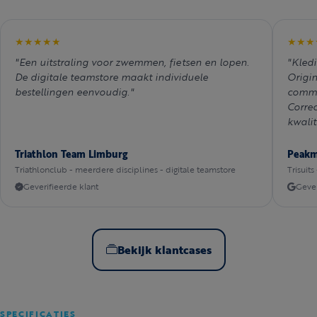
★★★★★
★★★
"Een uitstraling voor zwemmen, fietsen en lopen.
"Kledi
De digitale teamstore maakt individuele
Origi
bestellingen eenvoudig."
commu
Correc
kwalit
Triathlon Team Limburg
Peak
Triathlonclub - meerdere disciplines - digitale teamstore
Trisuits
Geverifieerde klant
Gever
Bekijk klantcases
SPECIFICATIES