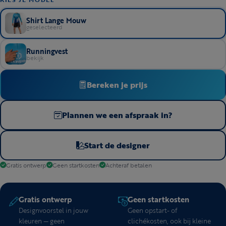
Shirt Lange Mouw
geselecteerd
Runningvest
bekijk
Bereken je prijs
Plannen we een afspraak in?
Start de designer
Gratis ontwerp
Geen startkosten
Achteraf betalen
Gratis ontwerp
Geen startkosten
Designvoorstel in jouw
Geen opstart- of
kleuren — geen
clichékosten, ook bij kleine