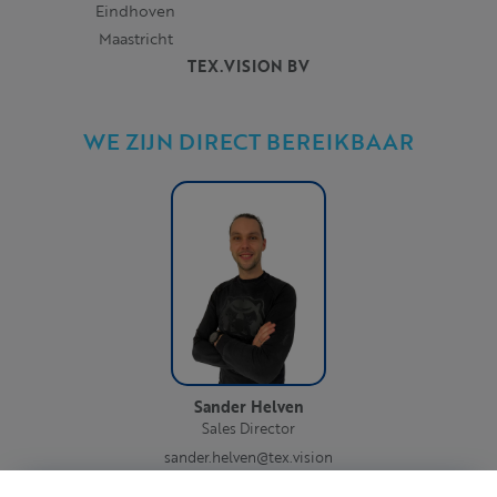
Eindhoven
Maastricht
TEX.VISION BV
WE ZIJN DIRECT BEREIKBAAR
Sander Helven
Sales Director
sander.helven@tex.vision
0032 (0)474 85 74 79