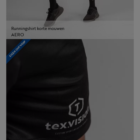
Runningshirt korte mouwen
AERO
EIGEN ONTWERP