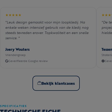
★★★★★
★★★
"Leuk design gemaakt voor mijn loopkledij. Na
"De te
enkele weken intensief gebruik van de kledij nog
projec
steeds tevreden erover. Topkwaliteit en een snelle
hielde
service. "
Joery Wouters
Tesse
Vriendengroep
Straten
Geverifieerde Google review
Gever
Bekijk klantcases
SPECIFICATIES
TECHNISCHE FICHE