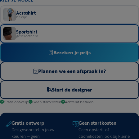
KIES JE MODEL
Aeroshirt
bekijk
Sportshirt
geselecteerd
Bereken je prijs
Plannen we een afspraak in?
Start de designer
Gratis ontwerp
Geen startkosten
Achteraf betalen
Gratis ontwerp
Geen startkosten
Designvoorstel in jouw
Geen opstart- of
kleuren — geen
clichékosten, ook bij kleine