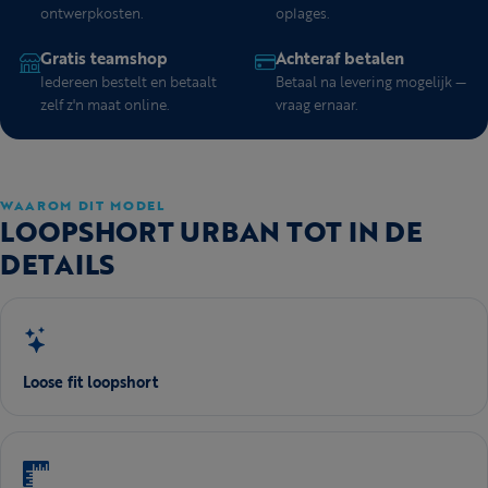
ontwerpkosten.
oplages.
Gratis teamshop
Achteraf betalen
Iedereen bestelt en betaalt
Betaal na levering mogelijk —
zelf z'n maat online.
vraag ernaar.
WAAROM DIT MODEL
LOOPSHORT URBAN TOT IN DE
DETAILS
Loose fit loopshort