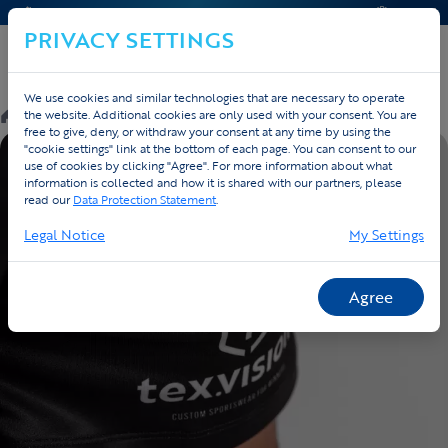
CONTACT & HELP
OFFERTE
PRIVACY SETTINGS
We use cookies and similar technologies that are necessary to operate
/
Custom
/
Running
/
Producten
the website. Additional cookies are only used with your consent. You are
free to give, deny, or withdraw your consent at any time by using the
"cookie settings" link at the bottom of each page. You can consent to our
EIGEN ONTWERP
use of cookies by clicking "Agree". For more information about what
information is collected and how it is shared with our partners, please
read our
Data Protection Statement
.
Legal Notice
My Settings
Agree