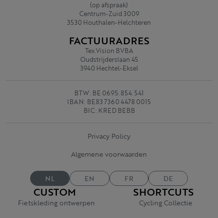
(op afspraak)
Centrum-Zuid 3009
3530 Houthalen-Helchteren
FACTUURADRES
Tex.Vision BVBA
Oudstrijderslaan 45
3940 Hechtel-Eksel
BTW: BE 0695.854.541
IBAN: BE83 7360 4478 0015
BIC: KRED BEBB
Privacy Policy
Algemene voorwaarden
NL
EN
FR
DE
CUSTOM
SHORTCUTS
Fietskleding ontwerpen
Cycling Collectie