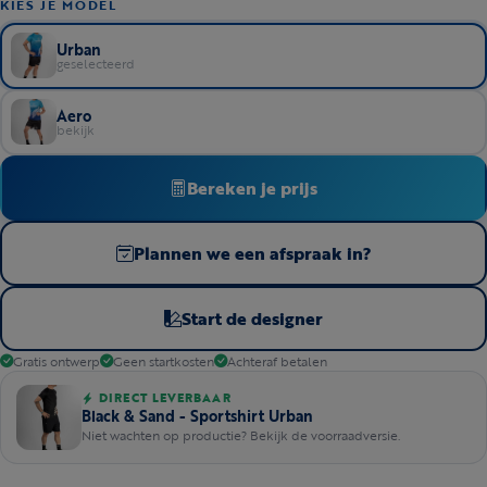
KIES JE MODEL
Urban
geselecteerd
Aero
bekijk
Bereken je prijs
Plannen we een afspraak in?
Start de designer
Gratis ontwerp
Geen startkosten
Achteraf betalen
DIRECT LEVERBAAR
Black & Sand - Sportshirt Urban
Niet wachten op productie? Bekijk de voorraadversie.