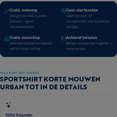
Gratis ontwerp
Geen startkosten
Designvoorstel in jouw
Geen opstart- of
kleuren — geen
clichékosten, ook bij kleine
ontwerpkosten.
oplages.
Gratis teamshop
Achteraf betalen
Iedereen bestelt en betaalt
Betaal na levering mogelijk —
zelf z'n maat online.
vraag ernaar.
WAAROM DIT MODEL
SPORTSHIRT KORTE MOUWEN
URBAN TOT IN DE DETAILS
100% Polyester