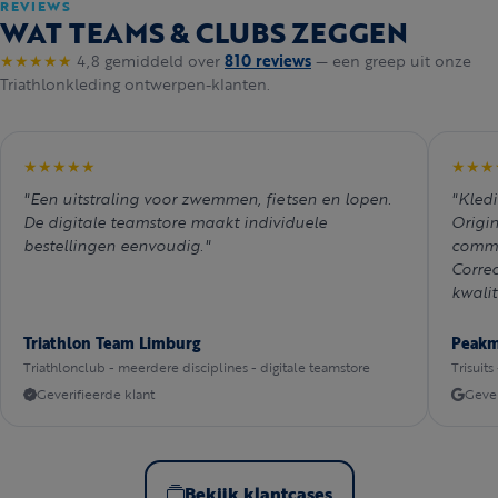
REVIEWS
WAT TEAMS & CLUBS ZEGGEN
★★★★★
4,8 gemiddeld over
810 reviews
— een greep uit onze
Triathlonkleding ontwerpen-klanten.
★★★★★
★★★
"Een uitstraling voor zwemmen, fietsen en lopen.
"Kledi
De digitale teamstore maakt individuele
Origi
bestellingen eenvoudig."
commu
Correc
kwalit
Triathlon Team Limburg
Peak
Triathlonclub - meerdere disciplines - digitale teamstore
Trisuits
Geverifieerde klant
Gever
Bekijk klantcases