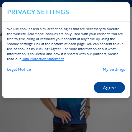
CONTACT & HELP
OFFERTE
PRIVACY SETTINGS
We use cookies and similar technologies that are necessary to operate
/
Custom
/
Triathlon
/
Producten
the website. Additional cookies are only used with your consent. You are
free to give, deny, or withdraw your consent at any time by using the
"cookie settings" link at the bottom of each page. You can consent to our
EIGEN ONTWERP
use of cookies by clicking "Agree". For more information about what
information is collected and how it is shared with our partners, please
read our
Data Protection Statement
.
Legal Notice
My Settings
Agree