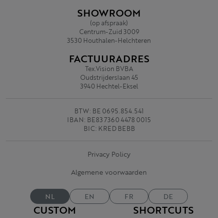
SHOWROOM
(op afspraak)
Centrum-Zuid 3009
3530 Houthalen-Helchteren
FACTUURADRES
Tex.Vision BVBA
Oudstrijderslaan 45
3940 Hechtel-Eksel
BTW: BE 0695.854.541
IBAN: BE83 7360 4478 0015
BIC: KRED BEBB
Privacy Policy
Algemene voorwaarden
NL
EN
FR
DE
CUSTOM
SHORTCUTS