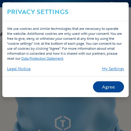
CONTACT & HELP
OFFERTE
PRIVACY SETTINGS
We use cookies and similar technologies that are necessary to operate
/
Custom
/
Triathlon
/
Producten
the website. Additional cookies are only used with your consent. You are
free to give, deny, or withdraw your consent at any time by using the
"cookie settings" link at the bottom of each page. You can consent to our
EIGEN ONTWERP
use of cookies by clicking "Agree". For more information about what
information is collected and how it is shared with our partners, please
read our
Data Protection Statement
.
Legal Notice
My Settings
Agree