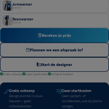
Armwarmer
bekijk
Beenwarmer
bekijk
Bereken je prijs
Plannen we een afspraak in?
Start de designer
Gratis ontwerp
Geen startkosten
Achteraf betalen
Gratis ontwerp
Geen startkosten
Designvoorstel in jouw
Geen opstart- of
kleuren — geen
clichékosten, ook bij kleine
ontwerpkosten.
oplages.