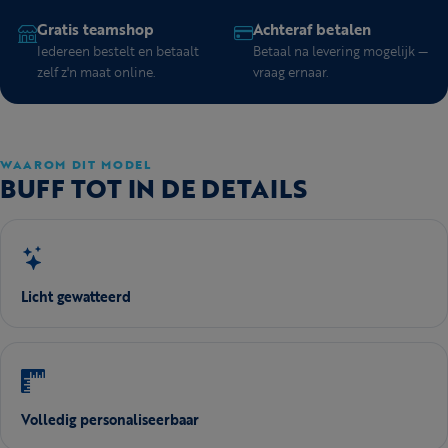
Gratis teamshop
Achteraf betalen
Iedereen bestelt en betaalt
Betaal na levering mogelijk —
zelf z'n maat online.
vraag ernaar.
WAAROM DIT MODEL
BUFF TOT IN DE DETAILS
Licht gewatteerd
Volledig personaliseerbaar