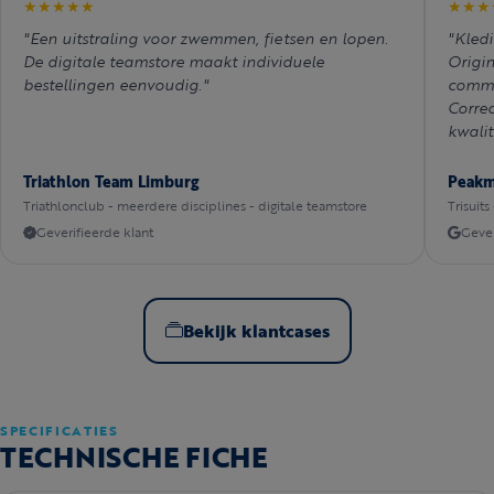
★★★★★
★★★
"Een uitstraling voor zwemmen, fietsen en lopen.
"Kledi
De digitale teamstore maakt individuele
Origi
bestellingen eenvoudig."
commu
Correc
kwalit
Triathlon Team Limburg
Peak
Triathlonclub - meerdere disciplines - digitale teamstore
Trisuits
Geverifieerde klant
Gever
Bekijk klantcases
SPECIFICATIES
TECHNISCHE FICHE