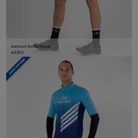
Aerosuit korte mouw
AERO
EIGEN ONTWERP