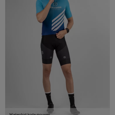
Wielershirt korte mouwen