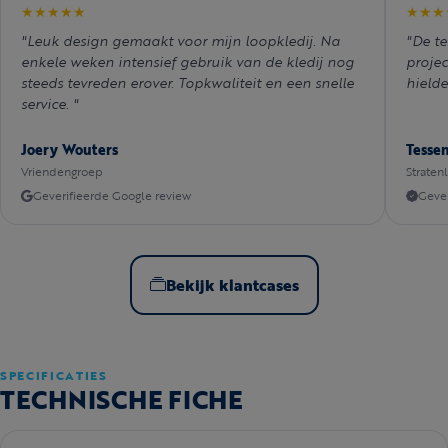
★★★★★
★★★
"Leuk design gemaakt voor mijn loopkledij. Na
"De te
enkele weken intensief gebruik van de kledij nog
projec
steeds tevreden erover. Topkwaliteit en een snelle
hielde
service. "
Joery Wouters
Tesse
Vriendengroep
Straten
Geverifieerde Google review
Gever
Bekijk klantcases
SPECIFICATIES
TECHNISCHE FICHE