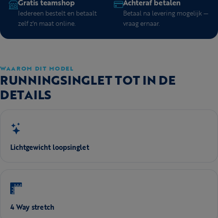
Gratis teamshop
Achteraf betalen
Iedereen bestelt en betaalt
Betaal na levering mogelijk —
zelf z'n maat online.
vraag ernaar.
WAAROM DIT MODEL
RUNNINGSINGLET TOT IN DE
DETAILS
Lichtgewicht loopsinglet
4 Way stretch