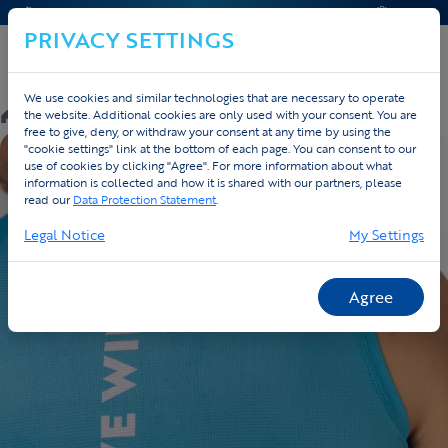
CONTACT & HELP
OFFERTE
PRIVACY SETTINGS
We use cookies and similar technologies that are necessary to operate
/
Custom
/
Running
/
Producten
the website. Additional cookies are only used with your consent. You are
free to give, deny, or withdraw your consent at any time by using the
"cookie settings" link at the bottom of each page. You can consent to our
EIGEN ONTWERP
use of cookies by clicking "Agree". For more information about what
information is collected and how it is shared with our partners, please
read our
Data Protection Statement
.
Legal Notice
My Settings
Agree