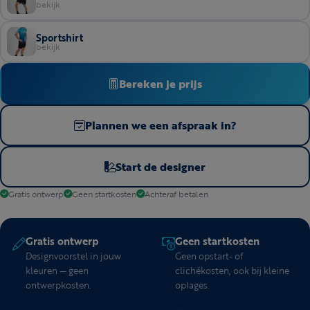
bekijk
Sportshirt
bekijk
Bereken je prijs
Plannen we een afspraak in?
Start de designer
Gratis ontwerp
Geen startkosten
Achteraf betalen
Gratis ontwerp
Geen startkosten
Designvoorstel in jouw
Geen opstart- of
kleuren — geen
clichékosten, ook bij kleine
ontwerpkosten.
oplages.