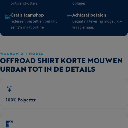
ontwerpkosten.
oplages.
Gratis teamshop
Achteraf betalen
Iedereen bestelt en betaalt
Betaal na levering mogelijk —
zelf z'n maat online.
vraag ernaar.
WAAROM DIT MODEL
OFFROAD SHIRT KORTE MOUWEN
URBAN TOT IN DE DETAILS
100% Polyester