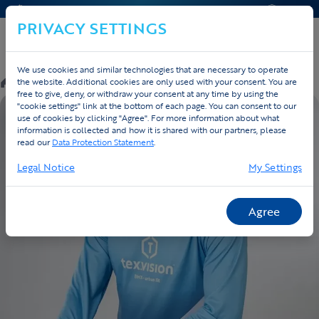
CONTACT & HELP
OFFERTE
PRIVACY SETTINGS
We use cookies and similar technologies that are necessary to operate
/
Custom
/
Custom
/
Producten
the website. Additional cookies are only used with your consent. You are
free to give, deny, or withdraw your consent at any time by using the
"cookie settings" link at the bottom of each page. You can consent to our
EIGEN ONTWERP
use of cookies by clicking "Agree". For more information about what
information is collected and how it is shared with our partners, please
read our
Data Protection Statement
.
Legal Notice
My Settings
Agree