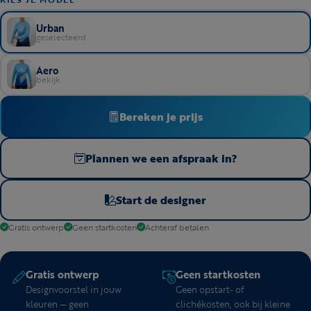
Urban
geselecteerd
Aero
bekijk
Bereken je prijs
Plannen we een afspraak in?
Start de designer
Gratis ontwerp
Geen startkosten
Achteraf betalen
Gratis ontwerp
Geen startkosten
Designvoorstel in jouw
Geen opstart- of
kleuren — geen
clichékosten, ook bij kleine