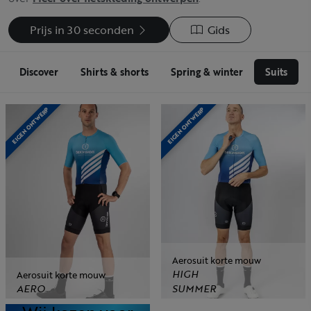
Prijs in 30 seconden
Gids
Discover
Shirts & shorts
Spring & winter
Suits
EIGEN ONTWERP
EIGEN ONTWERP
Aerosuit korte mouw
HIGH
Aerosuit korte mouw
AERO
SUMMER