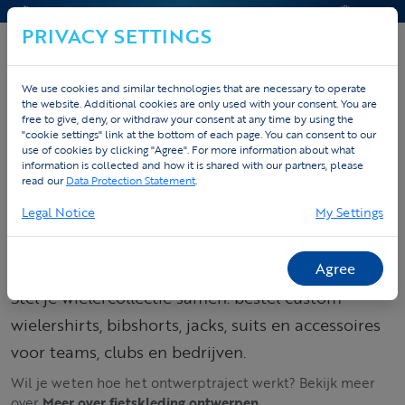
CONTACT & HELP
OFFERTE
PRIVACY SETTINGS
We use cookies and similar technologies that are necessary to operate
the website. Additional cookies are only used with your consent. You are
Home
Custom
Fietskleding op maat
Suits
free to give, deny, or withdraw your consent at any time by using the
"cookie settings" link at the bottom of each page. You can consent to our
use of cookies by clicking "Agree". For more information about what
information is collected and how it is shared with our partners, please
Custom
read our
Data Protection Statement
.
wielercollectie –
Legal Notice
My Settings
shirts, bibshorts &
suits
Agree
Stel je wielercollectie samen: bestel custom
wielershirts, bibshorts, jacks, suits en accessoires
voor teams, clubs en bedrijven.
Wil je weten hoe het ontwerptraject werkt? Bekijk meer
over
Meer over fietskleding ontwerpen
.