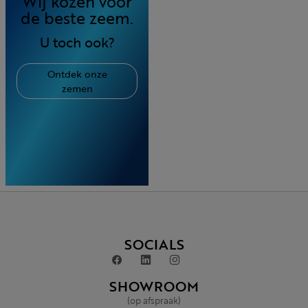
Wij kozen voor
de beste zeem.
U toch ook?
Ontdek onze
zemen
SOCIALS
SHOWROOM
(op afspraak)