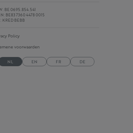
: BE 0695.854.541
N: BE83 7360 4478 0015
C: KRED BEBB
vacy Policy
gemene voorwaarden
NL
EN
FR
DE