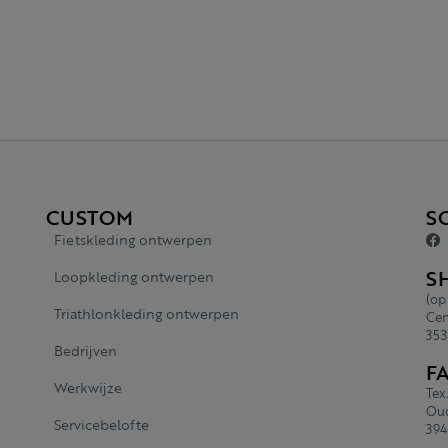
CUSTOM
S
Fietskleding ontwerpen
S
Loopkleding ontwerpen
(op
Triathlonkleding ontwerpen
Cen
353
Bedrijven
F
Werkwijze
Tex
Oud
Servicebelofte
394