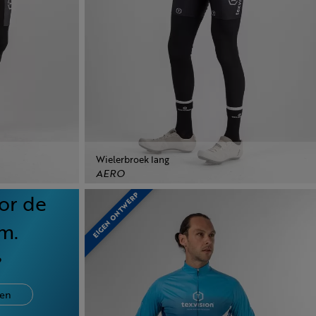
Wielerbroek lang
AERO
or de
EIGEN ONTWERP
m.
?
en