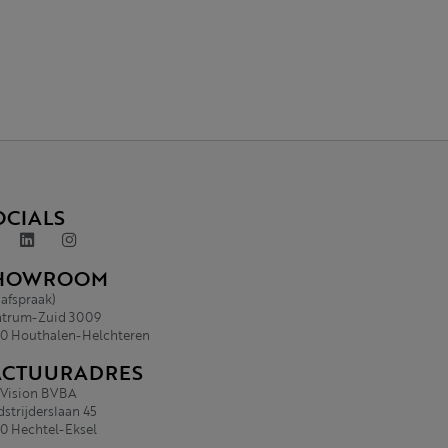
OCIALS
HOWROOM
 afspraak)
trum-Zuid 3009
0 Houthalen-Helchteren
ACTUURADRES
.Vision BVBA
strijderslaan 45
0 Hechtel-Eksel