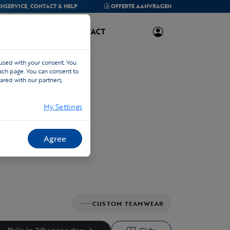
NSERVICE,
CONTACT & HELP
OFFERTE
AANVRAGEN
OVER ONS
CONTACT
 used with your consent. You
each page. You can consent to
ared with our partners,
My Settings
Agree
CUSTOM TEAMWEAR