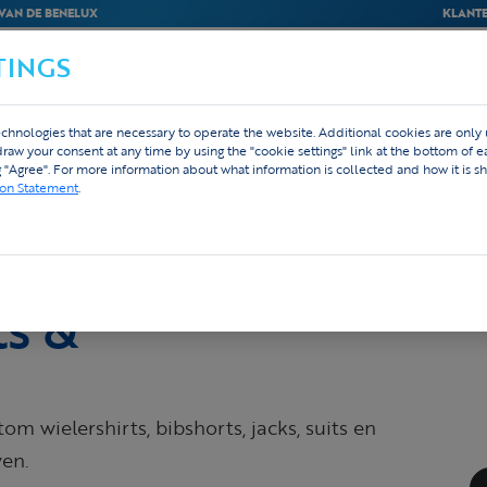
VAN DE BENELUX
KLANTE
TINGS
BEDRIJVEN
WEBSHOP
ONTWERP
chnologies that are necessary to operate the website. Additional cookies are only
g & Winter
hdraw your consent at any time by using the "cookie settings" link at the bottom of 
g "Agree". For more information about what information is collected and how it is sh
ion Statement
.
 –
ts &
tom wielershirts, bibshorts, jacks, suits en
ven.