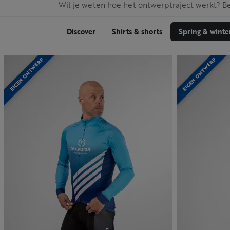
Wil je weten hoe het ontwerptraject werkt? B
Discover
Shirts & shorts
Spring & winte
EIGEN ONTWERP
EIGEN ONTWERP