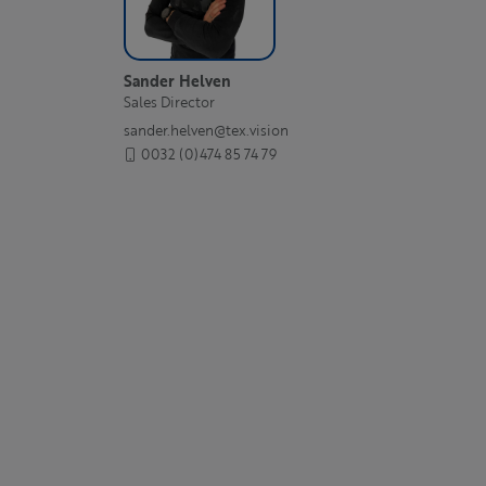
Sander Helven
Sales Director
sander.helven@tex.vision
0032 (0)474 85 74 79