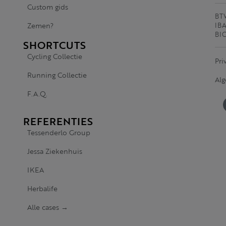
Custom gids
BTW
Zemen?
IBA
BI
SHORTCUTS
Cycling Collectie
Pri
Running Collectie
Al
F.A.Q.
REFERENTIES
Tessenderlo Group
Jessa Ziekenhuis
IKEA
Herbalife
Alle cases →