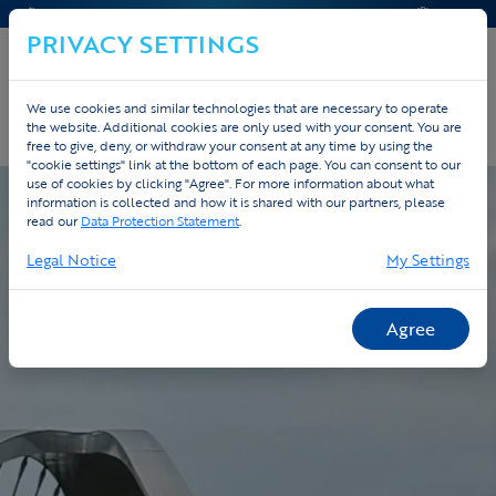
CONTACT & HELP
OFFERTE
PRIVACY SETTINGS
We use cookies and similar technologies that are necessary to operate
the website. Additional cookies are only used with your consent. You are
Home
Custom
Bijbestelling
free to give, deny, or withdraw your consent at any time by using the
"cookie settings" link at the bottom of each page. You can consent to our
use of cookies by clicking "Agree". For more information about what
information is collected and how it is shared with our partners, please
read our
Data Protection Statement
.
Legal Notice
My Settings
Agree