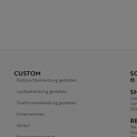
CUSTOM
S
Radsportbekleidung gestalten
S
Laufbekleidung gestalten
(na
Triathlonbekleidung gestalten
Cen
353
Unternehmen
R
Ablauf
Tex
Oud
Serviceversprechen