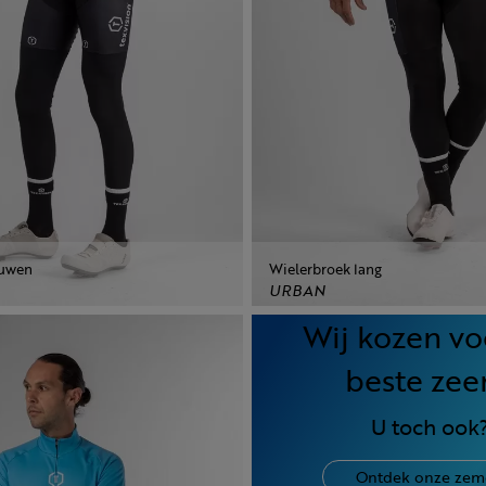
ouwen
Wielerbroek lang
URBAN
Wij kozen vo
beste zee
U toch ook
Ontdek onze zem