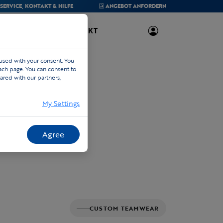
SERVICE,
KONTAKT & HILFE
ANGEBOT
ANFORDERN
ÜBER UNS
KONTAKT
 used with your consent. You
each page. You can consent to
ared with our partners,
My Settings
Agree
CUSTOM TEAMWEAR