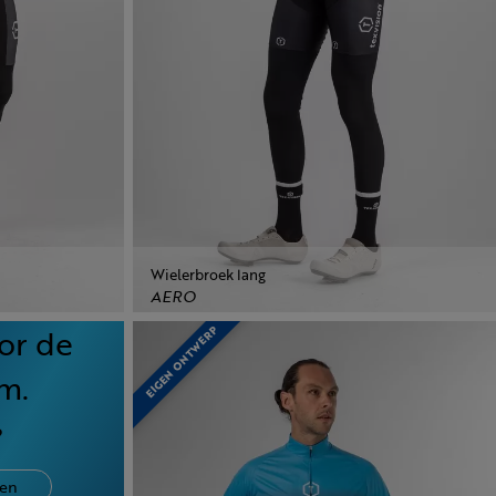
Wielerbroek lang
AERO
or de
EIGEN ONTWERP
m.
?
en