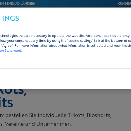
EN BENELUX-LÄNDERN
KUNDEN
TINGS
M
BEDRIJVEN
WEBSHOP
DESIGN
chnologies that are necessary to operate the website. Additional cookies are only
ng nach Maß
Spring & Winter
hdraw your consent at any time by using the "cookie settings" link at the bottom of 
g "Agree". For more information about what information is collected and how it is sh
ion Statement
.
kots,
its
 bestellen Sie individuelle Trikots, Bibshorts,
ms, Vereine und Unternehmen.