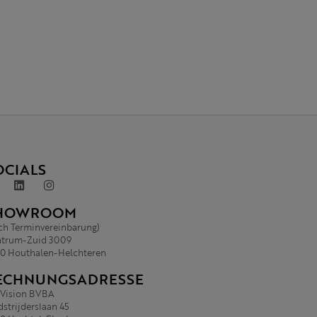
OCIALS
HOWROOM
ch Terminvereinbarung)
trum-Zuid 3009
0 Houthalen-Helchteren
ECHNUNGSADRESSE
.Vision BVBA
strijderslaan 45