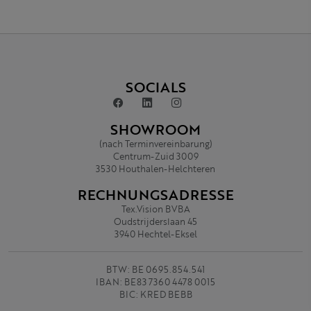
SOCIALS
SHOWROOM
(nach Terminvereinbarung)
Centrum-Zuid 3009
3530 Houthalen-Helchteren
RECHNUNGSADRESSE
Tex.Vision BVBA
Oudstrijderslaan 45
3940 Hechtel-Eksel
BTW: BE 0695.854.541
IBAN: BE83 7360 4478 0015
BIC: KRED BEBB