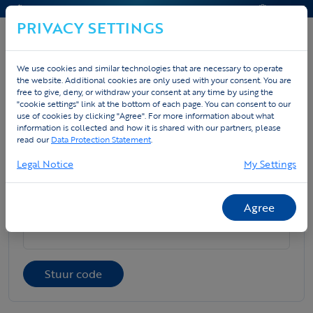
KONTAKT & HILFE
ANGEBOT
PRIVACY SETTINGS
We use cookies and similar technologies that are necessary to operate
the website. Additional cookies are only used with your consent. You are
free to give, deny, or withdraw your consent at any time by using the
"cookie settings" link at the bottom of each page. You can consent to our
use of cookies by clicking "Agree". For more information about what
Mijn Tex.Vision
information is collected and how it is shared with our partners, please
read our
Data Protection Statement
.
Meld aan met je e-mailadres. We sturen een korte code
waarmee je jouw bestellingen kan bekijken.
Legal Notice
My Settings
Agree
E-mailadres
Stuur code