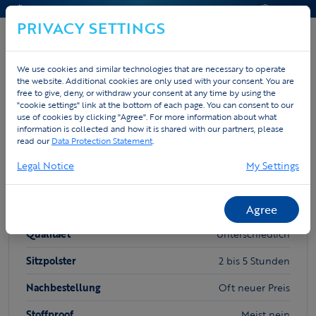
KONTAKT & HILFE
ANGEBOT
PRIVACY SETTINGS
We use cookies and similar technologies that are necessary to operate
the website. Additional cookies are only used with your consent. You are
Home
Custom
Andere Marken
free to give, deny, or withdraw your consent at any time by using the
"cookie settings" link at the bottom of each page. You can consent to our
use of cookies by clicking "Agree". For more information about what
Warum Tex.Vision waehlen?
information is collected and how it is shared with our partners, please
read our
Data Protection Statement
.
Legal Notice
My Settings
ANDERE MARKEN
Preis
Niedrig bis sehr hoch
Agree
Qualitaet
Unterschiedlich
Sitzpolster
2 bis 5 Stunden
Nachbestellung
Oft neuer Preis
Stoffproof
Meist nein