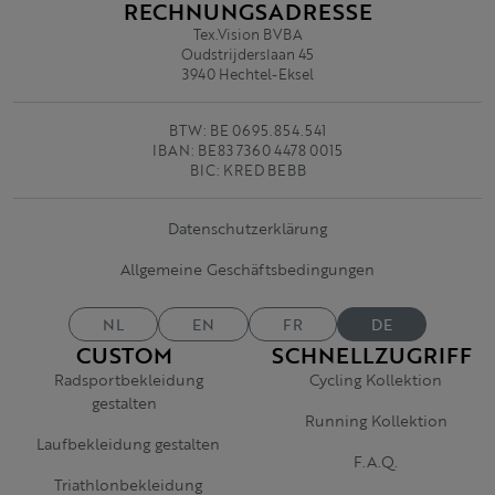
RECHNUNGSADRESSE
Tex.Vision BVBA
Oudstrijderslaan 45
3940 Hechtel-Eksel
BTW: BE 0695.854.541
IBAN: BE83 7360 4478 0015
BIC: KRED BEBB
Datenschutzerklärung
Allgemeine Geschäftsbedingungen
NL
EN
FR
DE
CUSTOM
SCHNELLZUGRIFF
Radsportbekleidung
Cycling Kollektion
gestalten
Running Kollektion
Laufbekleidung gestalten
F.A.Q.
Triathlonbekleidung