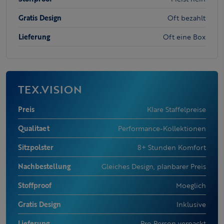
Gratis Design
Oft bezahlt
Lieferung
Oft eine Box
TEX.VISION
Preis
Klare Staffelpreise
Qualitaet
Performance-Kollektionen
Sitzpolster
8+ Stunden Komfort
Nachbestellung
Gleiches Design, planbarer Preis
Stoffproof
Moeglich
Gratis Design
Inklusive
Lieferung
Pro Person verpackt