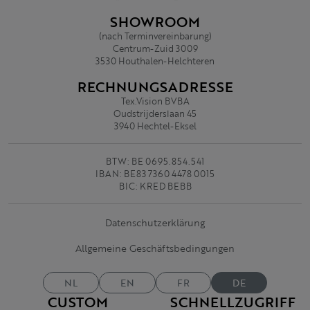
SHOWROOM
(nach Terminvereinbarung)
Centrum-Zuid 3009
3530 Houthalen-Helchteren
RECHNUNGSADRESSE
Tex.Vision BVBA
Oudstrijderslaan 45
3940 Hechtel-Eksel
BTW: BE 0695.854.541
IBAN: BE83 7360 4478 0015
BIC: KRED BEBB
Datenschutzerklärung
Allgemeine Geschäftsbedingungen
NL
EN
FR
DE
CUSTOM
SCHNELLZUGRIFF