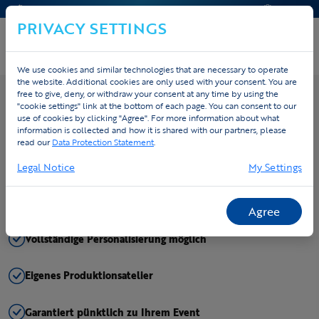
KONTAKT & HILFE
ANGEBOT
PRIVACY SETTINGS
We use cookies and similar technologies that are necessary to operate
the website. Additional cookies are only used with your consent. You are
free to give, deny, or withdraw your consent at any time by using the
"cookie settings" link at the bottom of each page. You can consent to our
Preis berechnen
use of cookies by clicking "Agree". For more information about what
information is collected and how it is shared with our partners, please
read our
Data Protection Statement
.
All-in-Preise, keine versteckten Kosten
Legal Notice
My Settings
Sicher in unserer Qualität: Unternehmen zahlen nach
Lieferung
Agree
Vollständige Personalisierung möglich
Eigenes Produktionsatelier
Garantiert pünktlich zu Ihrem Event