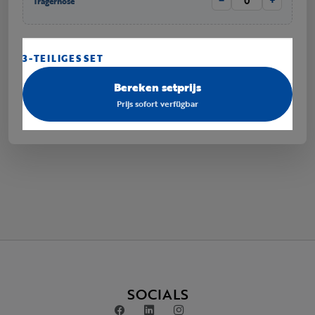
−
+
Trägerhose
3-TEILIGES SET
Bereken setprijs
Prijs sofort verfügbar
SOCIALS