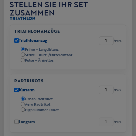
STELLEN SIE IHR SET
ZUSAMMEN
TRIATHLON
TRIATHLONANZÜGE
Triathlonanzug
/Pers.
Prime – Langdistanz
Strive – Kurz-/Mitteldistanz
Pulse – Ärmellos
RADTRIKOTS
Kurzarm
/Pers.
Urban Radtrikot
Aero Radtrikot
High Summer Trikot
Langarm
/Pers.