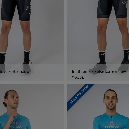
Strive korte mouw
Triathlonpak Pulse korte mouw
PULSE
EIGEN ONTWERP