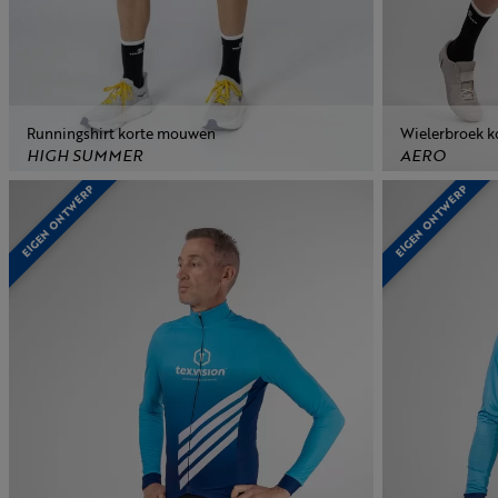
Runningshirt korte mouwen
Wielerbroek k
HIGH SUMMER
AERO
EIGEN ONTWERP
EIGEN ONTWERP