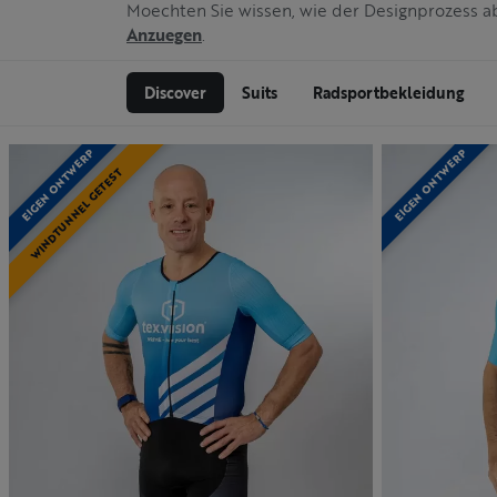
Moechten Sie wissen, wie der Designprozess 
Anzuegen
.
Discover
Suits
Radsportbekleidung
EIGEN ONTWERP
EIGEN ONTWERP
WINDTUNNEL GETEST