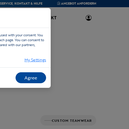
SERVICE,
KONTAKT & HILFE
ANGEBOT
ANFORDERN
ÜBER UNS
KONTAKT
 used with your consent. You
each page. You can consent to
ared with our partners,
My Settings
Agree
CUSTOM TEAMWEAR