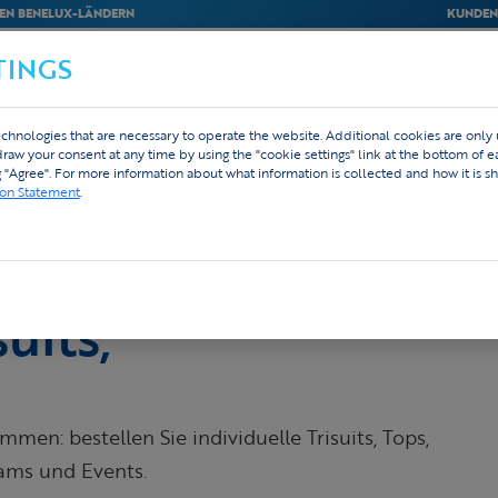
EN BENELUX-LÄNDERN
KUNDEN
TINGS
M
BEDRIJVEN
WEBSHOP
DESIGN
chnologies that are necessary to operate the website. Additional cookies are only
ng gestalten
Products
hdraw your consent at any time by using the "cookie settings" link at the bottom of 
g "Agree". For more information about what information is collected and how it is sh
ion Statement
.
ktion
uits,
mmen: bestellen Sie individuelle Trisuits, Tops,
eams und Events.