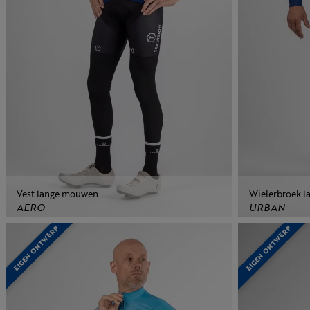
Vest lange mouwen
Wielerbroek l
AERO
URBAN
EIGEN ONTWERP
EIGEN ONTWERP