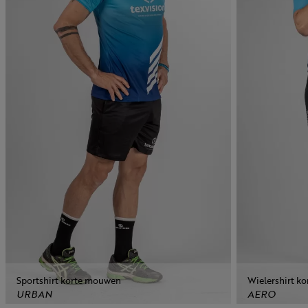
Sportshirt korte mouwen
Wielershirt k
URBAN
AERO