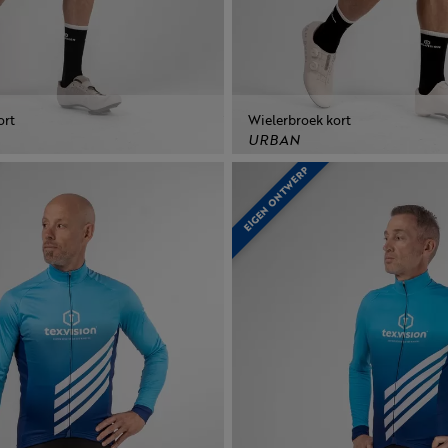
ort
Wielerbroek kort
URBAN
EIGEN ONTWERP