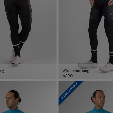
ang
Wielerbroek lang
AERO
EIGEN ONTWERP