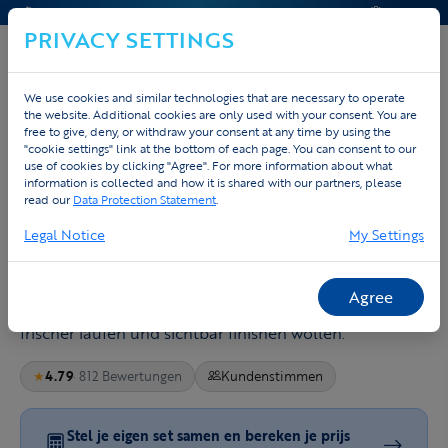
KONTAKT & HILFE
ANGEBOT
PRIVACY SETTINGS
We use cookies and similar technologies that are necessary to operate
the website. Additional cookies are only used with your consent. You are
free to give, deny, or withdraw your consent at any time by using the
Startseite
Triathlon-Bekleidung gestalten
"cookie settings" link at the bottom of each page. You can consent to our
use of cookies by clicking "Agree". For more information about what
Triathlonbekleidung gestalten, um
information is collected and how it is shared with our partners, please
read our
Data Protection Statement
.
Leistung zu bringen
Legal Notice
My Settings
Ein Trisuit muss Schwimmen, Radfahren und Laufen
ohne Kompromiss schaffen. Tex.Vision baut
Agree
Bekleidung fuer Athleten, die schneller wechseln,
frischer laufen und sichtbar finishen wollen.
★
4.79
· 812 Bewertungen
Kundenstimmen
Stel je eigen set samen en bereken je prijs