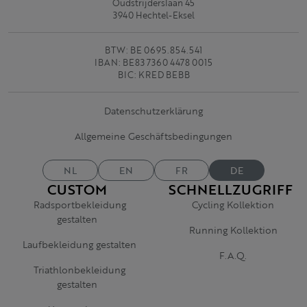
Oudstrijderslaan 45
3940 Hechtel-Eksel
BTW: BE 0695.854.541
IBAN: BE83 7360 4478 0015
BIC: KRED BEBB
Datenschutzerklärung
Allgemeine Geschäftsbedingungen
NL
EN
FR
DE
CUSTOM
SCHNELLZUGRIFF
Radsportbekleidung
Cycling Kollektion
gestalten
Running Kollektion
Laufbekleidung gestalten
F.A.Q.
Triathlonbekleidung
gestalten