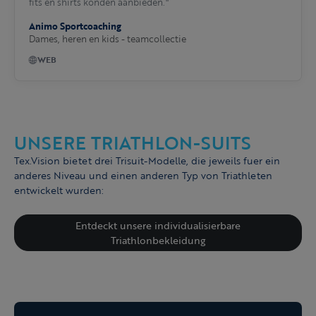
fits en shirts konden aanbieden."
Animo Sportcoaching
Dames, heren en kids - teamcollectie
WEB
UNSERE TRIATHLON-SUITS
Tex.Vision bietet drei Trisuit-Modelle, die jeweils fuer ein
anderes Niveau und einen anderen Typ von Triathleten
entwickelt wurden:
Entdeckt unsere individualisierbare
Triathlonbekleidung