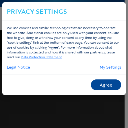
KONTAKT & HILFE
ANGEBOT
PRIVACY SETTINGS
We use cookies and similar technologies that are necessary to operate
the website. Additional cookies are only used with your consent. You are
free to give, deny, or withdraw your consent at any time by using the
"cookie settings" link at the bottom of each page. You can consent to our
use of cookies by clicking "Agree". For more information about what
information is collected and how it is shared with our partners, please
read our
Data Protection Statement
.
Legal Notice
My Settings
Agree