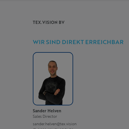
TEX.VISION BV
WIR SIND DIREKT ERREICHBAR
Sander Helven
Sales Director
sander.helven@tex.vision