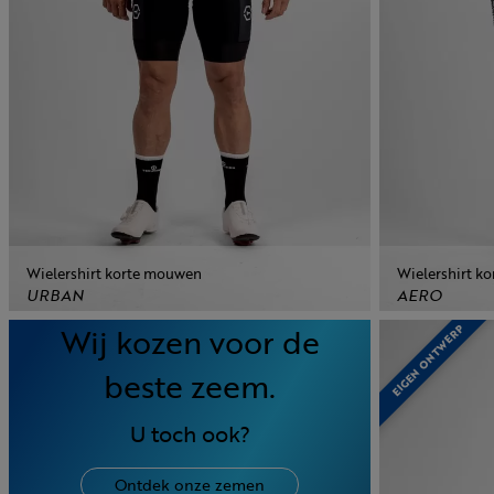
Wielershirt korte mouwen
Wielershirt k
URBAN
AERO
Wij kozen voor de
EIGEN ONTWERP
beste zeem.
U toch ook?
Ontdek onze zemen