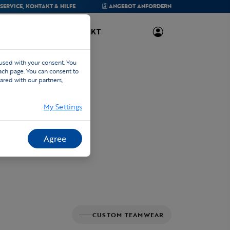
SERVICE,
KONTAKT & HILFE
ANGEBOT
ANFORDERN
ÜBER UNS
KONTAKT
 used with your consent. You
each page. You can consent to
ared with our partners,
My Settings
Agree
CUSTOM TEAMWEAR