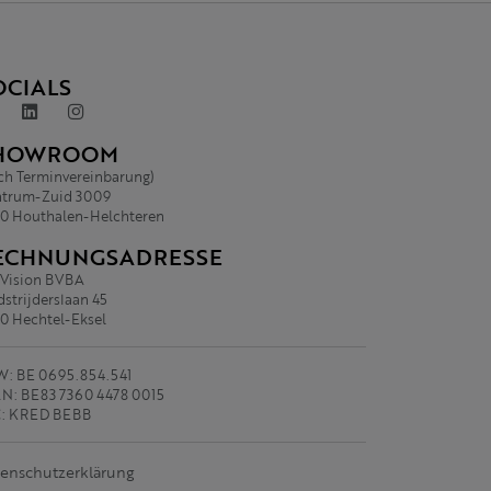
OCIALS
HOWROOM
ch Terminvereinbarung)
trum-Zuid 3009
0 Houthalen-Helchteren
ECHNUNGSADRESSE
.Vision BVBA
strijderslaan 45
0 Hechtel-Eksel
: BE 0695.854.541
N: BE83 7360 4478 0015
C: KRED BEBB
enschutzerklärung