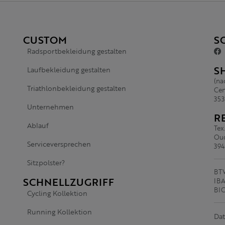
CUSTOM
S
Radsportbekleidung gestalten
S
Laufbekleidung gestalten
(na
Triathlonbekleidung gestalten
Cen
353
Unternehmen
R
Ablauf
Tex
Oud
Serviceversprechen
394
Sitzpolster?
BTW
SCHNELLZUGRIFF
IBA
BI
Cycling Kollektion
Running Kollektion
Dat