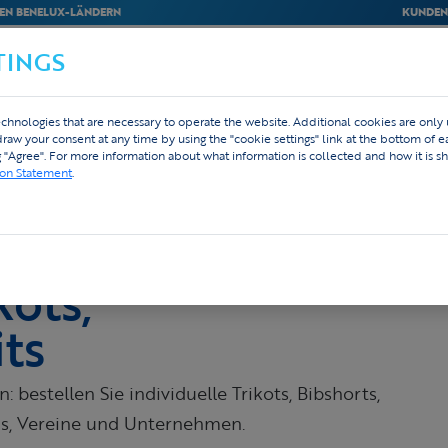
EN BENELUX-LÄNDERN
KUNDEN
TINGS
M
BEDRIJVEN
WEBSHOP
DESIGN
chnologies that are necessary to operate the website. Additional cookies are only
ng nach Maß
Shirts & Shorts
hdraw your consent at any time by using the "cookie settings" link at the bottom of 
g "Agree". For more information about what information is collected and how it is sh
ion Statement
.
kots,
its
 bestellen Sie individuelle Trikots, Bibshorts,
ms, Vereine und Unternehmen.