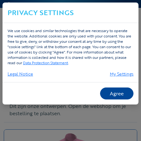
CONTACT & HELP
PRIVACY SETTINGS
We use cookies and similar technologies that are necessary to operate
the website. Additional cookies are only used with your consent. You are
free to give, deny, or withdraw your consent at any time by using the
BESTEL NU JOUW KLEDING
"cookie settings" link at the bottom of each page. You can consent to our
use of cookies by clicking "Agree". For more information about what
Open de webshop om je bestelling te plaatsen.
information is collected and how it is shared with our partners, please
read our
Data Protection Statement
.
Open de webshop
Legal Notice
My Settings
Agree
Bekijk onze designs
Dit zijn onze ontwerpen. Open de webshop om je
bestelling te plaatsen.