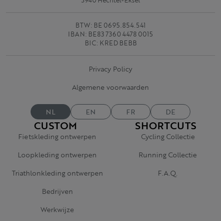
3940 Hechtel-Eksel
BTW: BE 0695.854.541
IBAN: BE83 7360 4478 0015
BIC: KRED BEBB
Privacy Policy
Algemene voorwaarden
NL
EN
FR
DE
CUSTOM
SHORTCUTS
Fietskleding ontwerpen
Cycling Collectie
Loopkleding ontwerpen
Running Collectie
Triathlonkleding ontwerpen
F.A.Q.
Bedrijven
Werkwijze