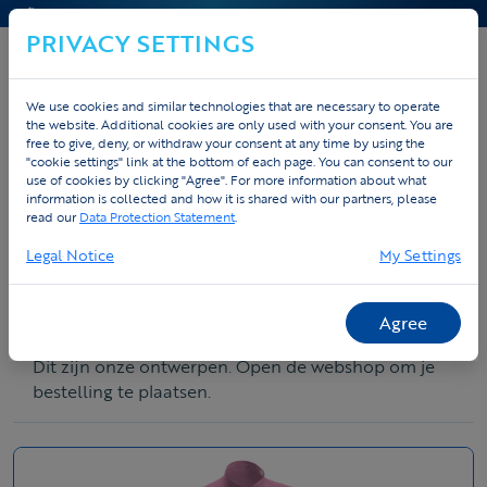
CONTACT & HELP
PRIVACY SETTINGS
We use cookies and similar technologies that are necessary to operate
the website. Additional cookies are only used with your consent. You are
free to give, deny, or withdraw your consent at any time by using the
BESTEL NU JOUW KLEDING
"cookie settings" link at the bottom of each page. You can consent to our
use of cookies by clicking "Agree". For more information about what
Open de webshop om je bestelling te plaatsen.
information is collected and how it is shared with our partners, please
read our
Data Protection Statement
.
Open de webshop
Legal Notice
My Settings
Agree
Bekijk onze designs
Dit zijn onze ontwerpen. Open de webshop om je
bestelling te plaatsen.