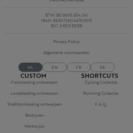
3940 Hechtel-Eksel
BTW: BE 0695.854.541
IBAN: BE83 7360 4478 0015
BIC: KRED BEBB
Privacy Policy
Algemene voorwaarden
NL
EN
FR
DE
CUSTOM
SHORTCUTS
Fietskleding ontwerpen
Cycling Collectie
Loopkleding ontwerpen
Running Collectie
Triathlonkleding ontwerpen
F.A.Q.
Bedrijven
Werkwijze