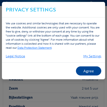
CONTACT & HELP
OFFERTE
PRIVACY SETTINGS
We use cookies and similar technologies that are necessary to operate
the website. Additional cookies are only used with your consent. You are
Home
Custom
Waarom Tex.Vision
free to give, deny, or withdraw your consent at any time by using the
"cookie settings" link at the bottom of each page. You can consent to our
use of cookies by clicking "Agree". For more information about what
Waarom kiezen voor Tex.Vision?
information is collected and how it is shared with our partners, please
read our
Data Protection Statement
.
Legal Notice
My Settings
ANDERE MERKEN
Prijs
Laag tot zeer hoog
Agree
Kwaliteit
Wisselend
Zeem
2 tot 5 uur
Bijbestellingen
Vaak nieuwe prijs
Proefdruk
Meestal niet