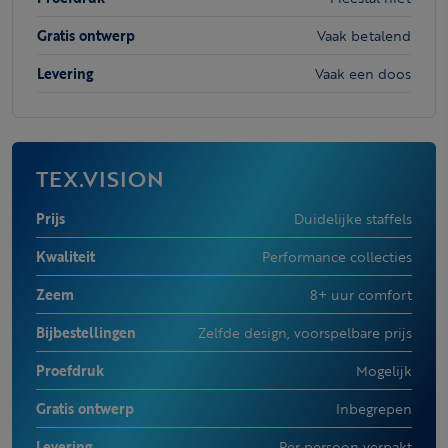
Gratis ontwerp
Vaak betalend
Levering
Vaak een doos
TEX.VISION
Prijs
Duidelijke staffels
Kwaliteit
Performance collecties
Zeem
8+ uur comfort
Bijbestellingen
Zelfde design, voorspelbare prijs
Proefdruk
Mogelijk
Gratis ontwerp
Inbegrepen
Levering
Per persoon verpakt