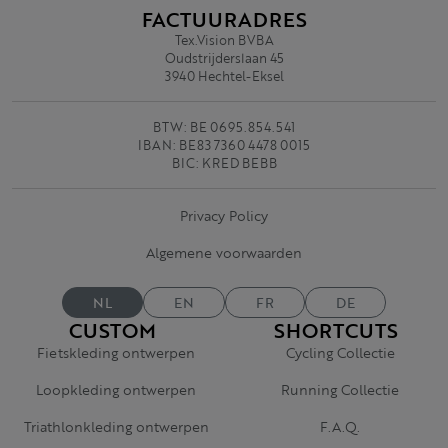
FACTUURADRES
Tex.Vision BVBA
Oudstrijderslaan 45
3940 Hechtel-Eksel
BTW: BE 0695.854.541
IBAN: BE83 7360 4478 0015
BIC: KRED BEBB
Privacy Policy
Algemene voorwaarden
NL
EN
FR
DE
CUSTOM
SHORTCUTS
Fietskleding ontwerpen
Cycling Collectie
Loopkleding ontwerpen
Running Collectie
Triathlonkleding ontwerpen
F.A.Q.