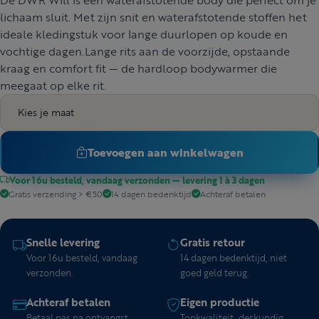
lichaam sluit. Met zijn snit en waterafstotende stoffen het
ideale kledingstuk voor lange duurlopen op koude en
vochtige dagen.Lange rits aan de voorzijde, opstaande
kraag en comfort fit — de hardloop bodywarmer die
meegaat op elke rit.
Kies je maat
Toevoegen aan winkelwagen
Voor 16u besteld, vandaag verzonden — levering 1 à 3 dagen
Gratis verzending > €50
14 dagen bedenktijd
Achteraf betalen
Snelle levering
Gratis retour
Voor 16u besteld, vandaag
14 dagen bedenktijd, niet
verzonden.
goed geld terug.
Achteraf betalen
Eigen productie
Betaal pas na ontvangst.
Topkwaliteit, deskundig