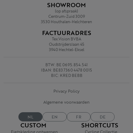
SHOWROOM
(op afspraak)
Centrum-Zuid 3009
3530 Houthalen-Helchteren
FACTUURADRES
Tex.Vision BVBA
Oudstrijderslaan 45
3940 Hechtel-Eksel
BTW: BE 0695.854.541
IBAN: BE83 7360 4478 0015
BIC: KRED BEBB
Privacy Policy
Algemene voorwaarden
NL
EN
FR
DE
CUSTOM
SHORTCUTS
Fietskleding ontwerpen
Cycling Collectie