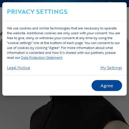
CONTACT & HELP
OFFERTE
PRIVACY SETTINGS
We use cookies and similar technologies that are necessary to operate
/
Webshop
/
Running Essentials
/
Hardloop bodywarmer
the website. Additional cookies are only used with your consent. You are
free to give, deny, or withdraw your consent at any time by using the
"cookie settings" link at the bottom of each page. You can consent to our
use of cookies by clicking "Agree". For more information about what
information is collected and how it is shared with our partners, please
read our
Data Protection Statement
.
Legal Notice
My Settings
Agree