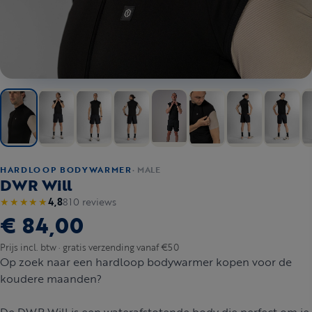
HARDLOOP BODYWARMER
· MALE
DWR Will
810 reviews
★★★★★
4,8
€ 84,00
Prijs incl. btw · gratis verzending vanaf €50
Op zoek naar een hardloop bodywarmer kopen voor de
koudere maanden?
De DWR Will is een waterafstotende body die perfect om je