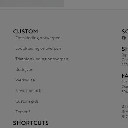
CUSTOM
S
Fietskleding ontwerpen
S
Loopkleding ontwerpen
(op
Triathlonkleding ontwerpen
Cen
353
Bedrijven
F
Werkwijze
Tex
Oud
Servicebelofte
394
Custom gids
BTW
Zemen?
IBA
BI
SHORTCUTS