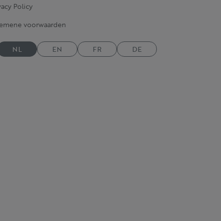
vacy Policy
gemene voorwaarden
NL
EN
FR
DE