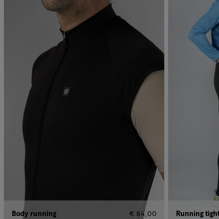
Body running
€ 84,00
Running tigh