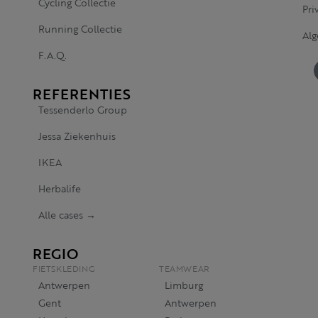
Cycling Collectie
Pri
Running Collectie
Al
F.A.Q.
REFERENTIES
Tessenderlo Group
Jessa Ziekenhuis
IKEA
Herbalife
Alle cases →
REGIO
FIETSKLEDING
TEAMWEAR
Antwerpen
Limburg
Gent
Antwerpen