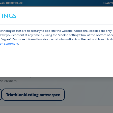
VAN DE BENELUX
KLANTE
TINGS
BEDRIJVEN
WEBSHOP
ONTWERP
chnologies that are necessary to operate the website. Additional cookies are only
hdraw your consent at any time by using the "cookie settings" link at the bottom of 
g "Agree". For more information about what information is collected and how it is sh
ion Statement
.
. Gratis verzending vanaf €50.
 collecties. Zoek je
nze custom
Triathlonkleding ontwerpen