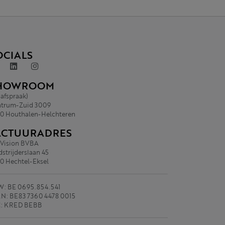
OCIALS
HOWROOM
 afspraak)
trum-Zuid 3009
0 Houthalen-Helchteren
ACTUURADRES
.Vision BVBA
strijderslaan 45
0 Hechtel-Eksel
: BE 0695.854.541
N: BE83 7360 4478 0015
C: KRED BEBB