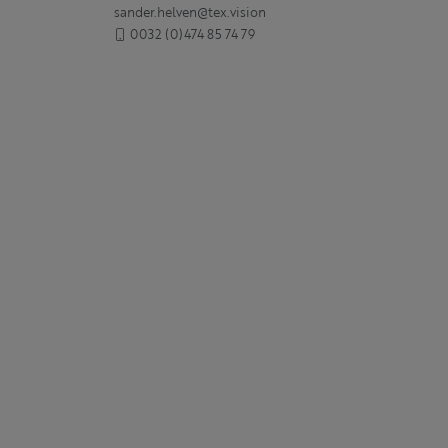
sander.helven@tex.vision
0032 (0)474 85 74 79