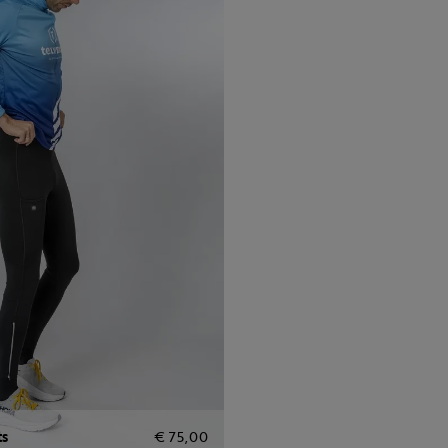
ts
€ 75,00