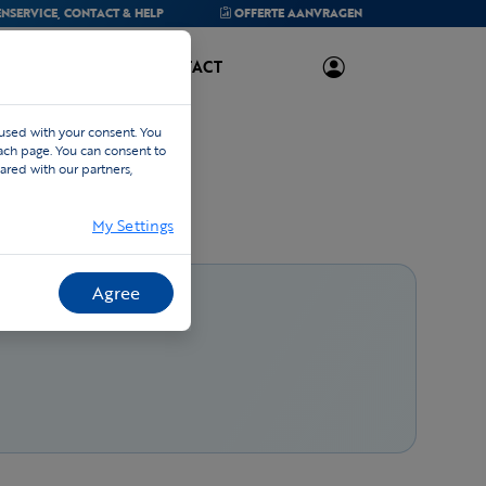
NSERVICE,
CONTACT & HELP
OFFERTE
AANVRAGEN
OVER ONS
CONTACT
 used with your consent. You
each page. You can consent to
ared with our partners,
My Settings
Agree