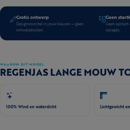
Gratis ontwerp
Geen start
Designvoorstel in jouw kleuren — geen
Geen opstart- 
ontwerpkosten.
oplages.
WAAROM DIT MODEL
REGENJAS LANGE MOUW TOT
100% Wind en waterdicht
Lichtgewicht e