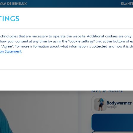
VAN DE BENELUX
KLANTE
TINGS
BEDRIJVEN
WEBSHOP
ONTWERP
chnologies that are necessary to operate the website. Additional cookies are only
hdraw your consent at any time by using the "cookie settings" link at the bottom of 
REGENJAS LANGE 
g "Agree". For more information about what information is collected and how it is sh
Custom Rege
ion Statement
.
810 rev
★★★★★
4,8
Lichtgewicht, hand
plotse verandering
Volledig bedrukba
KIES JE MODEL
Bodywarmer
bekijk