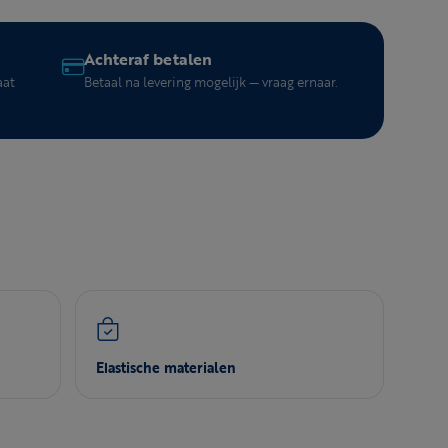
Achteraf betalen
aat
Betaal na levering mogelijk — vraag ernaar.
Elastische materialen