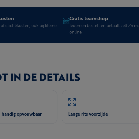
kosten
Gratis teamshop
of clichékosten, ook bij kleine
Iedereen bestelt en betaalt zelf z'n m
online.
 IN DE DETAILS
n handig opvouwbaar
Lange rits voorzijde