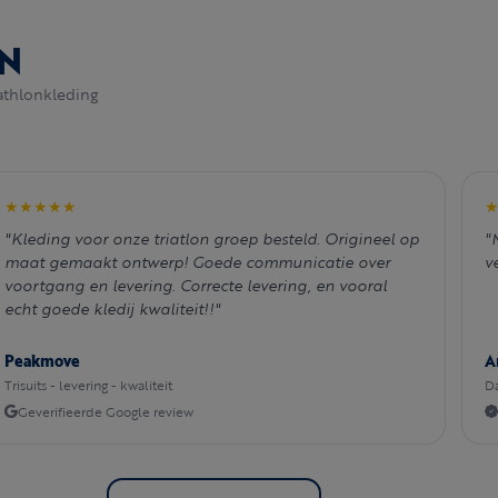
N
athlonkleding
★★★★★
"Kleding voor onze triatlon groep besteld. Origineel op
"
maat gemaakt ontwerp! Goede communicatie over
v
voortgang en levering. Correcte levering, en vooral
echt goede kledij kwaliteit!!"
Peakmove
A
Trisuits - levering - kwaliteit
Da
Geverifieerde Google review