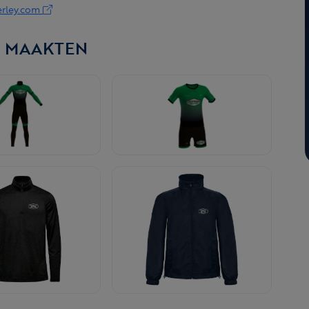
erley.com
N MAAKTEN