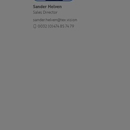
Sander Helven
Sales Director
sander.helven@tex.vision
0032 (0)474 85 74 79