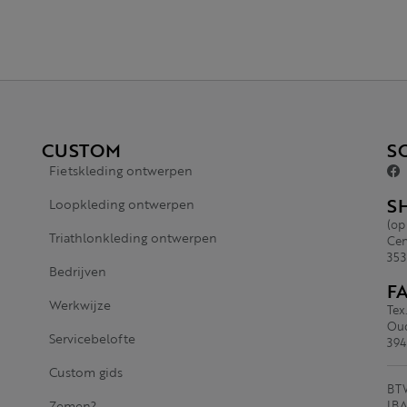
CUSTOM
S
Fietskleding ontwerpen
S
Loopkleding ontwerpen
(op
Triathlonkleding ontwerpen
Cen
353
Bedrijven
F
Werkwijze
Tex
Oud
Servicebelofte
394
Custom gids
BTW
Zemen?
IBA