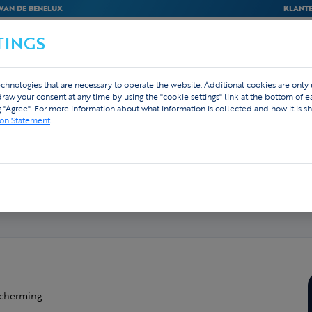
VAN DE BENELUX
KLANTE
TINGS
BEDRIJVEN
WEBSHOP
ONTWERP
chnologies that are necessary to operate the website. Additional cookies are only
hdraw your consent at any time by using the "cookie settings" link at the bottom of 
g "Agree". For more information about what information is collected and how it is sh
ion Statement
.
y
oup, is gespecialiseerd in gewasvoeding en
dwijd.
cherming