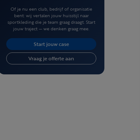
Of je nu een club, bedrijf of organisatie
bent: wij vertalen jouw huisstijl naar
sportkleding die je team graag draagt. Start
jouw traject — we denken graag mee.
Start jouw case
Vraag je offerte aan