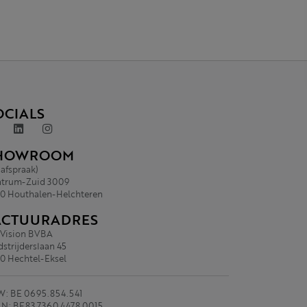
OCIALS
HOWROOM
 afspraak)
trum-Zuid 3009
0 Houthalen-Helchteren
ACTUURADRES
.Vision BVBA
strijderslaan 45
0 Hechtel-Eksel
: BE 0695.854.541
N: BE83 7360 4478 0015