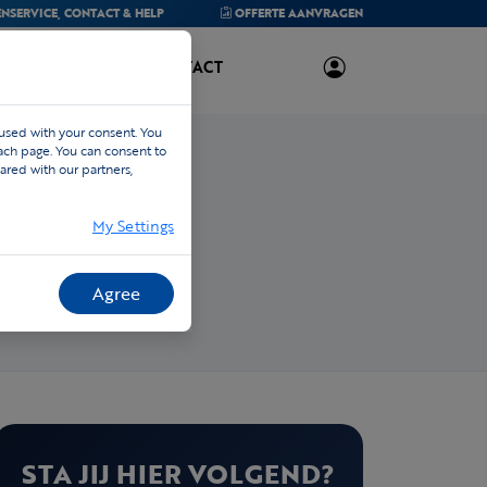
NSERVICE,
CONTACT & HELP
OFFERTE
AANVRAGEN
OVER ONS
CONTACT
 used with your consent. You
each page. You can consent to
ared with our partners,
My Settings
Agree
STA JIJ HIER VOLGEND?