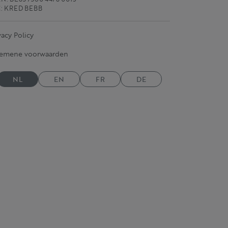
C: KRED BEBB
vacy Policy
gemene voorwaarden
NL
EN
FR
DE