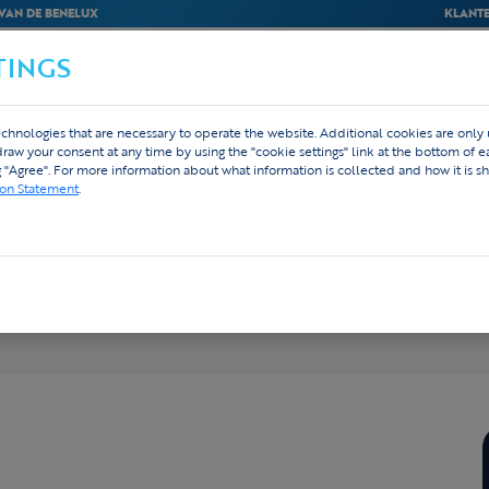
VAN DE BENELUX
KLANTE
TINGS
BEDRIJVEN
WEBSHOP
ONTWERP
chnologies that are necessary to operate the website. Additional cookies are only
hdraw your consent at any time by using the "cookie settings" link at the bottom of 
g "Agree". For more information about what information is collected and how it is sh
ion Statement
.
modules als onderdeel van de Picanol Group binnen