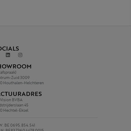
OCIALS
HOWROOM
 afspraak)
trum-Zuid 3009
0 Houthalen-Helchteren
ACTUURADRES
.Vision BVBA
strijderslaan 45
0 Hechtel-Eksel
: BE 0695.854.541
N: BE83 7360 4478 0015