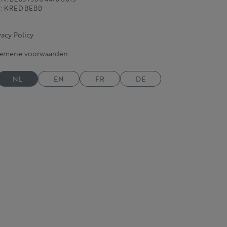
C: KRED BEBB
vacy Policy
gemene voorwaarden
NL
EN
FR
DE