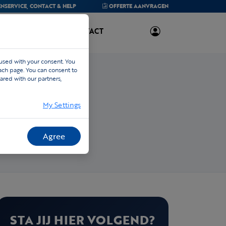
NSERVICE,
CONTACT & HELP
OFFERTE
AANVRAGEN
OVER ONS
CONTACT
 used with your consent. You
each page. You can consent to
ared with our partners,
My Settings
Agree
STA JIJ HIER VOLGEND?