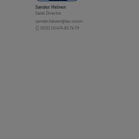
Sander Helven
Sales Director
sander.helven@tex.vision
0032 (0)474 85 74 79