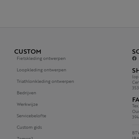
CUSTOM
S
Fietskleding ontwerpen
S
Loopkleding ontwerpen
(op
Triathlonkleding ontwerpen
Cen
353
Bedrijven
F
Werkwijze
Tex
Oud
Servicebelofte
394
Custom gids
BTW
Zemen?
IBA