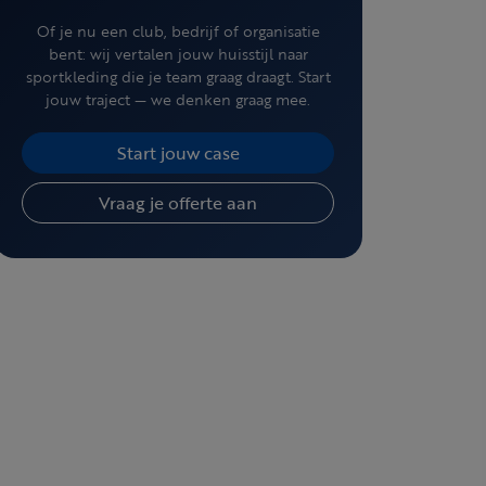
Of je nu een club, bedrijf of organisatie
bent: wij vertalen jouw huisstijl naar
sportkleding die je team graag draagt. Start
jouw traject — we denken graag mee.
Start jouw case
Vraag je offerte aan