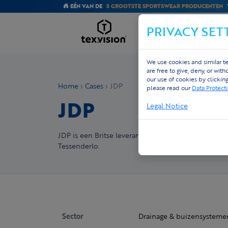
EÉN VAN DE
3 GROOTSTE SPORTSWEAR PRODUCENTEN
PRIVACY SET
CUSTOM
We use cookies and similar te
are free to give, deny, or wit
our use of cookies by clickin
Home
›
Cases
› JDP
please read our
Data Protect
JDP
Legal Notice
JDP is een Britse leverancier van drainage en b
Tessenderlo.
Sector
Drainage & buizensysteme