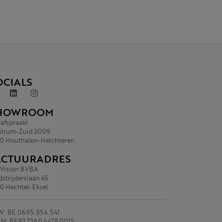
OCIALS
HOWROOM
 afspraak)
trum-Zuid 3009
0 Houthalen-Helchteren
ACTUURADRES
.Vision BVBA
strijderslaan 45
0 Hechtel-Eksel
: BE 0695.854.541
N: BE83 7360 4478 0015