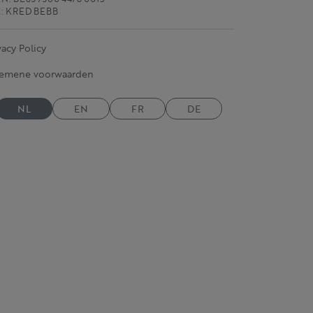
C: KRED BEBB
vacy Policy
gemene voorwaarden
NL
EN
FR
DE