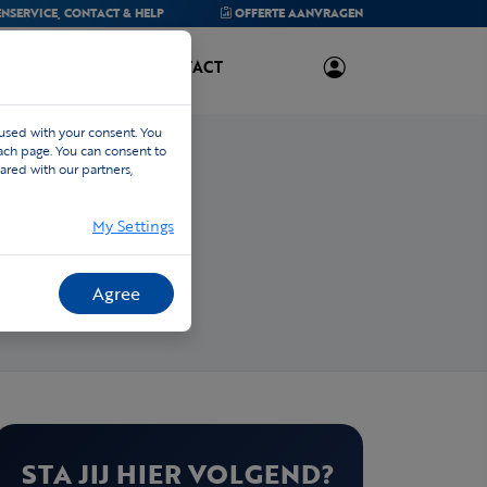
NSERVICE,
CONTACT & HELP
OFFERTE
AANVRAGEN
OVER ONS
CONTACT
 used with your consent. You
each page. You can consent to
ared with our partners,
My Settings
Agree
STA JIJ HIER VOLGEND?