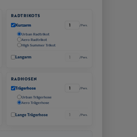
RADTRIKOTS
Kurzarm
/Pers.
Urban Radtrikot
Aero Radtrikot
High Summer Trikot
Langarm
/Pers.
RADHOSEN
Trägerhose
/Pers.
Urban Trägerhose
Aero Trägerhose
Lange Trägerhose
/Pers.