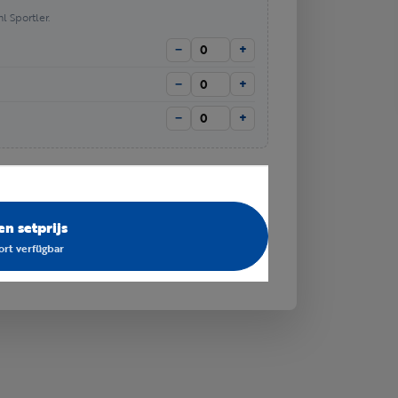
l Sportler.
−
+
−
+
−
+
n setprijs
fort verfügbar