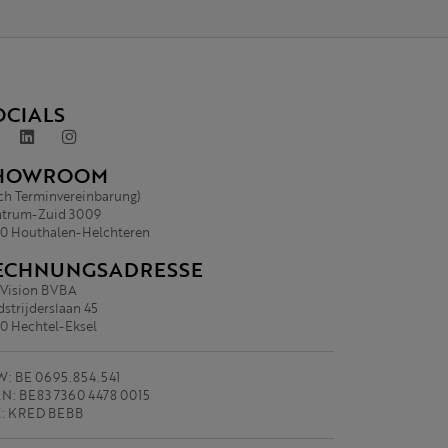
OCIALS
HOWROOM
ch Terminvereinbarung)
trum-Zuid 3009
0 Houthalen-Helchteren
ECHNUNGSADRESSE
.Vision BVBA
strijderslaan 45
0 Hechtel-Eksel
: BE 0695.854.541
N: BE83 7360 4478 0015
C: KRED BEBB