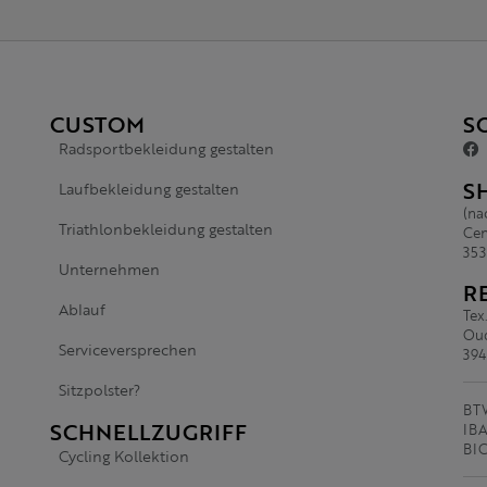
CUSTOM
S
Radsportbekleidung gestalten
S
Laufbekleidung gestalten
(na
Triathlonbekleidung gestalten
Cen
353
Unternehmen
R
Ablauf
Tex
Oud
Serviceversprechen
394
Sitzpolster?
BTW
SCHNELLZUGRIFF
IBA
BI
Cycling Kollektion