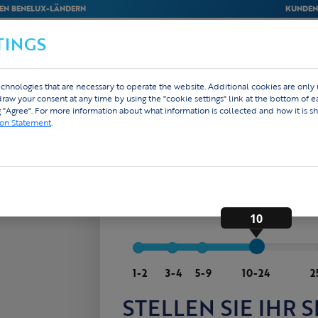
EN BENELUX-LÄNDERN
KUNDEN
TINGS
M
BEDRIJVEN
WEBSHOP
DESIGN
chnologies that are necessary to operate the website. Additional cookies are only
hdraw your consent at any time by using the "cookie settings" link at the bottom of 
g "Agree". For more information about what information is collected and how it is sh
ion Statement
.
Radsport
Laufsport
Triathlon
WIE VIELE ATHLETEN H
Größen, Damen/Herren/Kinder-Modelle k
len nach
10
1-2
3-4
5-9
10-24
2
STELLEN SIE IHR