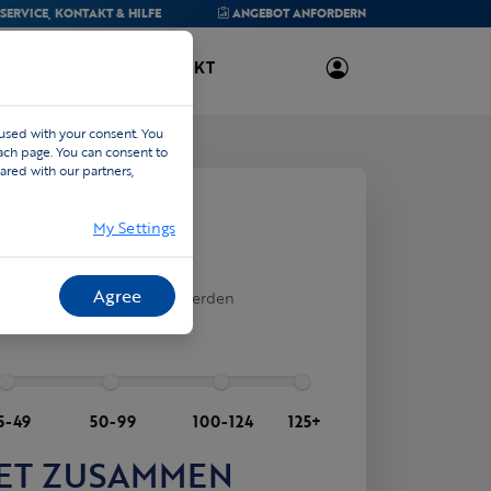
SERVICE,
KONTAKT & HILFE
ANGEBOT
ANFORDERN
ÜBER UNS
KONTAKT
 used with your consent. You
each page. You can consent to
ared with our partners,
My Settings
AT IHR TEAM?
Agree
önnen später festgelegt werden
5-49
50-99
100-124
125+
 SET ZUSAMMEN