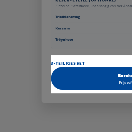
RESERVETEILE (OPTIONAL)
Einzelne Extrastücke, unabhängig von der Anzah
Triathlonanzug
Kurzarm
Trägerhose
3-TEILIGES SET
Bereke
Prijs so