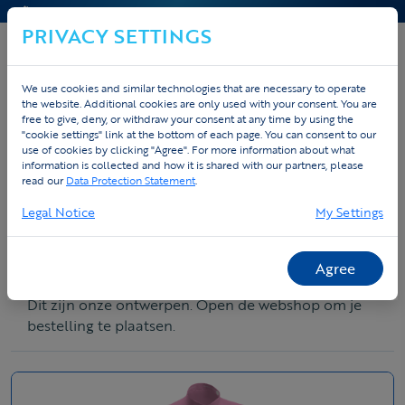
CONTACT & HELP
PRIVACY SETTINGS
We use cookies and similar technologies that are necessary to operate
the website. Additional cookies are only used with your consent. You are
free to give, deny, or withdraw your consent at any time by using the
BESTEL NU JOUW KLEDING
"cookie settings" link at the bottom of each page. You can consent to our
use of cookies by clicking "Agree". For more information about what
Open de webshop om je bestelling te plaatsen.
information is collected and how it is shared with our partners, please
read our
Data Protection Statement
.
Open de webshop
Legal Notice
My Settings
Agree
Bekijk onze designs
Dit zijn onze ontwerpen. Open de webshop om je
bestelling te plaatsen.