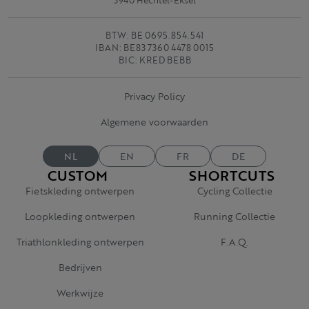
3940 Hechtel-Eksel
BTW: BE 0695.854.541
IBAN: BE83 7360 4478 0015
BIC: KRED BEBB
Privacy Policy
Algemene voorwaarden
NL
EN
FR
DE
CUSTOM
SHORTCUTS
Fietskleding ontwerpen
Cycling Collectie
Loopkleding ontwerpen
Running Collectie
Triathlonkleding ontwerpen
F.A.Q.
Bedrijven
Werkwijze