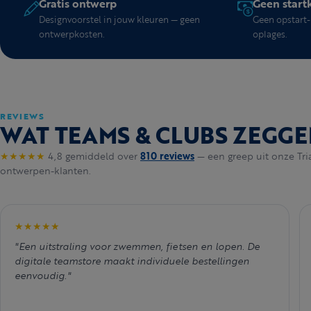
Gratis ontwerp
Geen start
Designvoorstel in jouw kleuren — geen
Geen opstart- 
ontwerpkosten.
oplages.
REVIEWS
WAT TEAMS & CLUBS ZEGGE
★★★★★
4,8 gemiddeld over
810 reviews
— een greep uit onze Tri
ontwerpen-klanten.
★★★★★
"Een uitstraling voor zwemmen, fietsen en lopen. De
digitale teamstore maakt individuele bestellingen
eenvoudig."