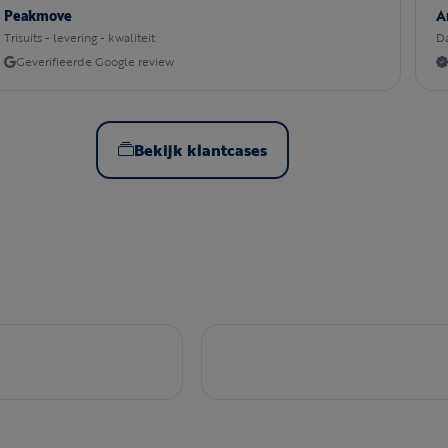
Peakmove
A
Trisuits - levering - kwaliteit
Da
Geverifieerde Google review
Bekijk klantcases