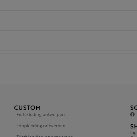
CUSTOM
S
Fietskleding ontwerpen
S
Loopkleding ontwerpen
(op
Triathlonkleding ontwerpen