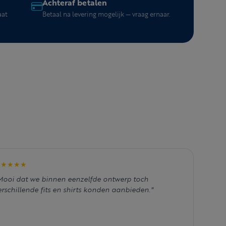
Achteraf betalen
aat
Betaal na levering mogelijk — vraag ernaar.
★★★★★
Mooi dat we binnen eenzelfde ontwerp toch
erschillende fits en shirts konden aanbieden."