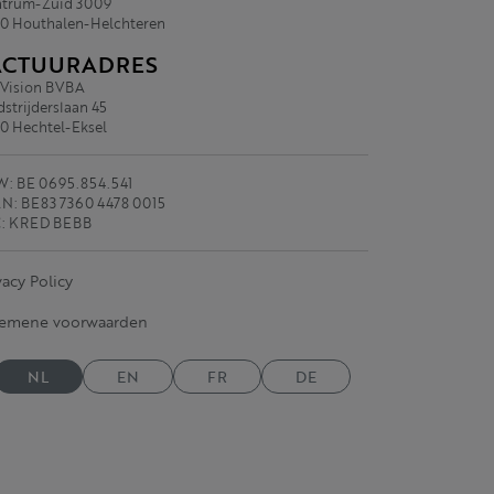
trum-Zuid 3009
0 Houthalen-Helchteren
ACTUURADRES
.Vision BVBA
strijderslaan 45
0 Hechtel-Eksel
: BE 0695.854.541
N: BE83 7360 4478 0015
C: KRED BEBB
vacy Policy
gemene voorwaarden
NL
EN
FR
DE