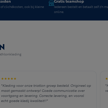
kosten
Gratis teamshop
of clichékosten, ook bij kleine
Iedereen bestelt en betaalt zelf z'n m
online.
N
athlonkleding
★★★★★
"Kleding voor onze triatlon groep besteld. Origineel op
"
maat gemaakt ontwerp! Goede communicatie over
v
voortgang en levering. Correcte levering, en vooral
echt goede kledij kwaliteit!!"