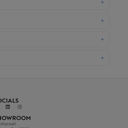
OCIALS
HOWROOM
 afspraak)