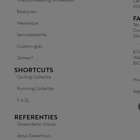
Cen
353
Bedrijven
F
Werkwijze
Tex
Oud
Servicebelofte
394
Custom gids
BTW
Zemen?
IBA
BI
SHORTCUTS
Cycling Collectie
Pri
Running Collectie
Al
F.A.Q.
REFERENTIES
Tessenderlo Group
Jessa Ziekenhuis