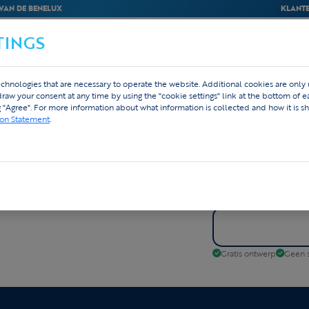
VAN DE BENELUX
KLANTE
TINGS
BEDRIJVEN
WEBSHOP
ONTWERP
chnologies that are necessary to operate the website. Additional cookies are only
hdraw your consent at any time by using the "cookie settings" link at the bottom of 
Custom ontw
g "Agree". For more information about what information is collected and how it is sh
810 rev
★★★★★
4,8
ion Statement
.
Gratis ontwerp
Geen s