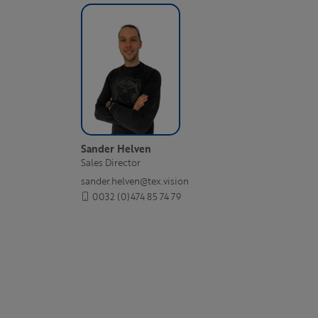
Sander Helven
Sales Director
sander.helven@tex.vision
0032 (0)474 85 74 79